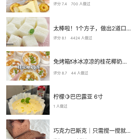
评分 7.4
700 人做过
太棒啦！1个方子，做出2道口味一流的甜品！——椰奶小方&炸鲜奶
评分 8.1
4424 人做过
免烤箱❗️冰冰凉凉的桂花椰奶冻真的爱了
评分 8.7
44 人做过
柠檬🍋巴巴露亚 6寸
1 人做过
巧克力巴斯克｜只需搅一搅就能成功🤤