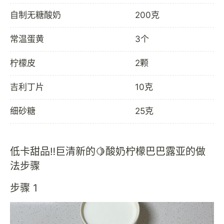
自制无糖酸奶
200克
常温蛋黄
3个
柠檬皮
2颗
吉利丁片
10克
细砂糖
25克
低卡甜品‼️巨清新的🍋酸奶柠檬巴巴露亚的做
法步骤
步骤 1