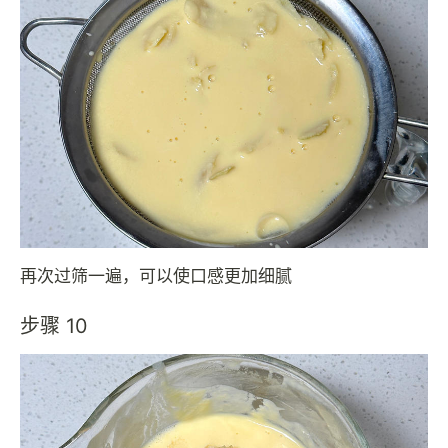
再次过筛一遍，可以使口感更加细腻
步骤 10