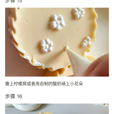
步骤 15
撒上柠檬屑或者用自制的酸奶裱上小花朵
步骤 16