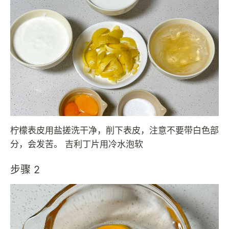
柠檬表皮用盐搓洗干净，削下表皮，注意不要带白色部
分，会发苦。 吉利丁片用冷水泡软
步骤 2