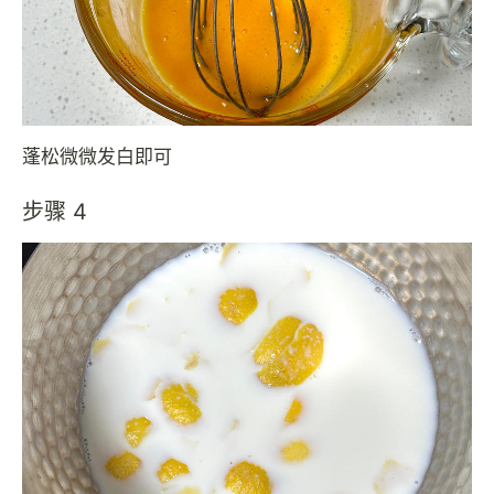
蓬松微微发白即可
步骤 4