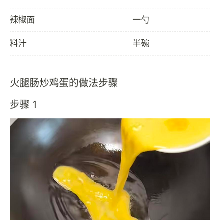
辣椒面
一勺
料汁
半碗
火腿肠炒鸡蛋的做法步骤
步骤 1