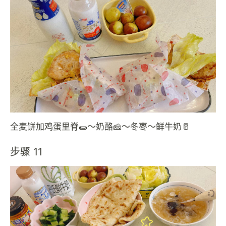
全麦饼加鸡蛋里脊🌯～奶酪🧀～冬枣～鲜牛奶🥛
步骤 11