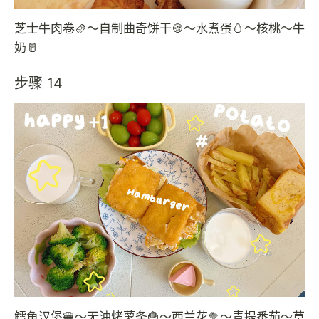
芝士牛肉卷🫔～自制曲奇饼干🍪～水煮蛋🥚～核桃～牛
奶🥛
步骤 14
鳕鱼汉堡🍔～无油烤薯条🍟～西兰花🥦～青提番茄～草