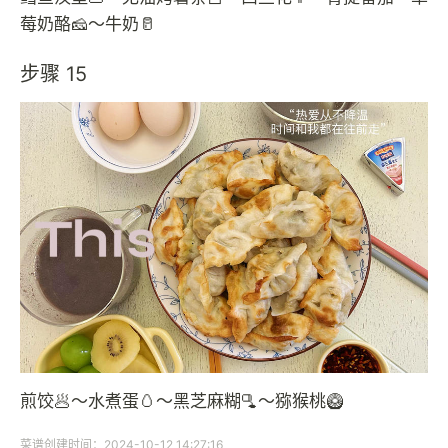
莓奶酪🧀～牛奶🥛
步骤 15
煎饺🥟～水煮蛋🥚～黑芝麻糊🫗～猕猴桃🥝
菜谱创建时间：2024-10-12 14:27:16