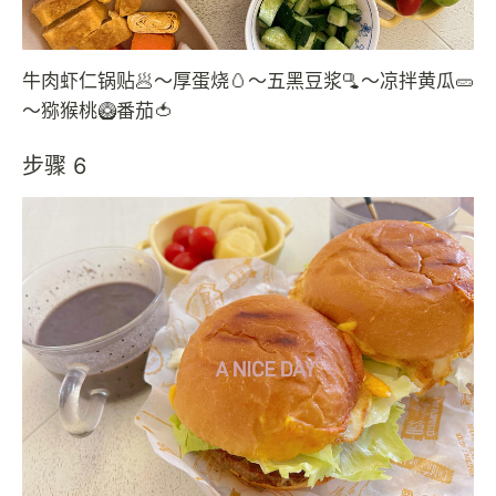
牛肉虾仁锅贴🥟～厚蛋烧🥚～五黑豆浆🫗～凉拌黄瓜🥒
～猕猴桃🥝番茄🍅
步骤 6