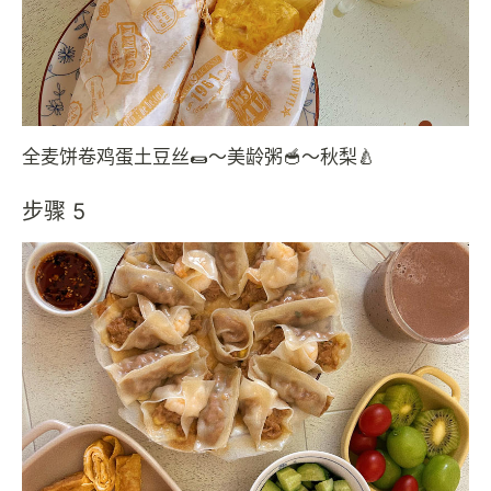
全麦饼卷鸡蛋土豆丝🌯～美龄粥🥣～秋梨🍐
步骤 5