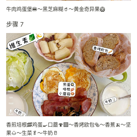
牛肉鸡蛋堡🍔～黑芝麻糊🥤～黄金奇异果🥝
步骤 7
香煎培根🥓鸡蛋🍳口蘑🍄‍🟫～香烤欧包🥯～香蕉🍌～坚
果🌰～生菜🥬～牛奶🥛