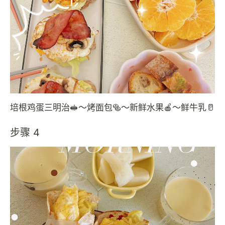
培根鸡蛋三明治🥪～烤面包🥯～新鲜水果🍎～鲜牛乳🥛
步骤 4