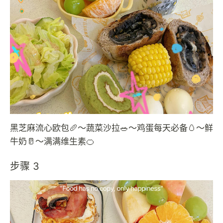
黑芝麻流心欧包🥖～蔬菜沙拉🥗～鸡蛋每天必备🥚～鲜
牛奶🥛～满满维生素🍊
步骤 3