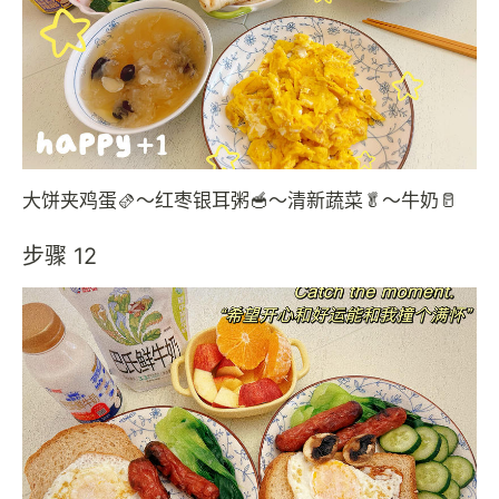
大饼夹鸡蛋🫔～红枣银耳粥🥣～清新蔬菜🥬～牛奶🥛
步骤 12