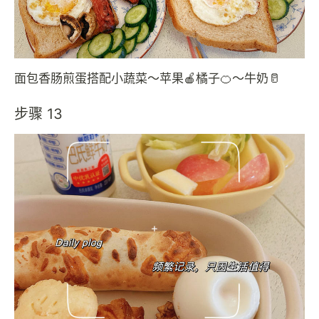
面包香肠煎蛋搭配小蔬菜～苹果🍎橘子🍊～牛奶🥛
步骤 13