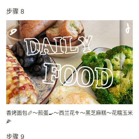
步骤 8
香烤面包🥖～煎蛋🍳～西兰花🥦～黑芝麻糕～花糯玉米
🌽
步骤 9