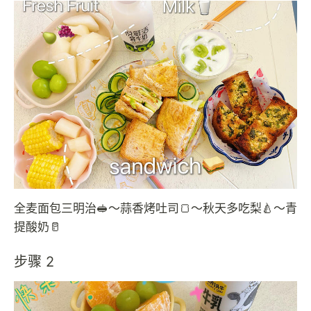
全麦面包三明治🥪～蒜香烤吐司🍞～秋天多吃梨🍐～青
提酸奶🥛
步骤 2