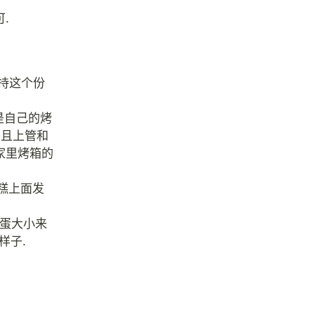
.
保持这个份
是自己的烤
并且上管和
家里烤箱的
糕上面发
鸡蛋大小来
样子.