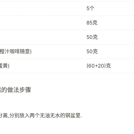
5个
85克
50克
橙汁咖啡随意)
50克
蛋黄)
(60+20)克
糕的做法步骤
分离,分别放入两个无油无水的钢盆里.