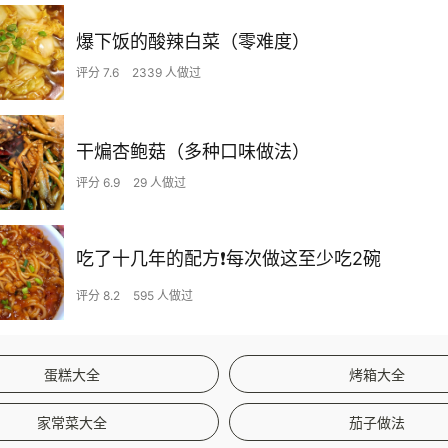
爆下饭的酸辣白菜（零难度）
评分 7.6
2339 人做过
干煸杏鲍菇（多种口味做法）
评分 6.9
29 人做过
吃了十几年的配方❗️每次做这至少吃2碗
评分 8.2
595 人做过
蛋糕大全
烤箱大全
家常菜大全
茄子做法