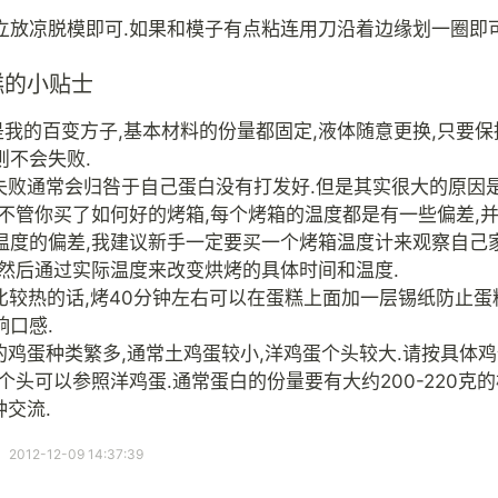
立放凉脱模即可.如果和模子有点粘连用刀沿着边缘划一圈即可
糕的小贴士
子是我的百变方子,基本材料的份量都固定,液体随意更换,只要
则不会失败.
的失败通常会归咎于自己蛋白没有打发好.但是其实很大的原因
.不管你买了如何好的烤箱,每个烤箱的温度都是有一些偏差,
温度的偏差,我建议新手一定要买一个烤箱温度计来观察自己
.然后通过实际温度来改变烘烤的具体时间和温度.
管比较热的话,烤40分钟左右可以在蛋糕上面加一层锡纸防止蛋
响口感.
上的鸡蛋种类繁多,通常土鸡蛋较小,洋鸡蛋个头较大.请按具体
个头可以参照洋鸡蛋.通常蛋白的份量要有大约200-220克的
种交流.
12-12-09 14:37:39