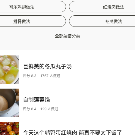
可乐鸡翅做法
红烧肉做法
排骨做法
冬瓜做法
全部菜谱分类
巨鲜美的冬瓜丸子汤
评分 8.3
1767 人做过
自制莲蓉馅
评分 8.4
129 人做过
今天这个鹌鹑蛋红烧肉 简直不要太下饭了