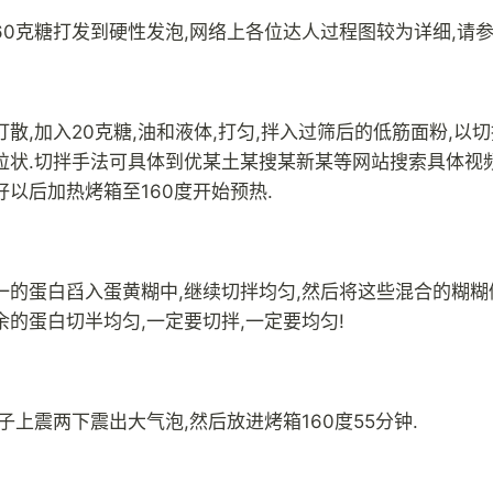
60克糖打发到硬性发泡,网络上各位达人过程图较为详细,请参
散,加入20克糖,油和液体,打匀,拌入过筛后的低筋面粉,以
粒状.切拌手法可具体到优某土某搜某新某等网站搜索具体视频
好以后加热烤箱至160度开始预热.
一的蛋白舀入蛋黄糊中,继续切拌均匀,然后将这些混合的糊糊
余的蛋白切半均匀,一定要切拌,一定要均匀!
子上震两下震出大气泡,然后放进烤箱160度55分钟.