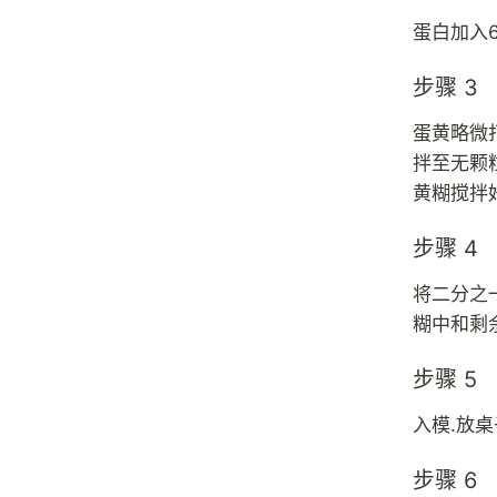
蛋白加入
步骤 3
蛋黄略微打
拌至无颗
黄糊搅拌
步骤 4
将二分之
糊中和剩
步骤 5
入模.放桌
步骤 6