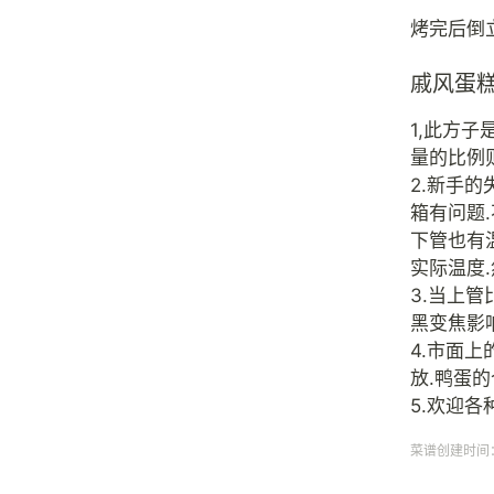
烤完后倒
戚风蛋
1,此方
量的比例
2.新手
箱有问题
下管也有
实际温度
3.当上
黑变焦影
4.市面
放.鸭蛋的
5.欢迎各
菜谱创建时间：20