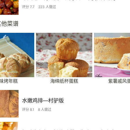
评分 7.7
223 人做过
其他菜谱
味烤年糕
海绵纸杯蛋糕
紫薯戚风
水嫩鸡排—村驴版
评分 8.1
8 人做过