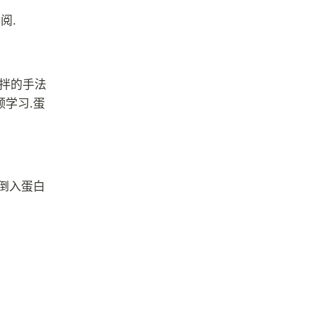
阅.
切拌的手法
学习.蛋
倒入蛋白