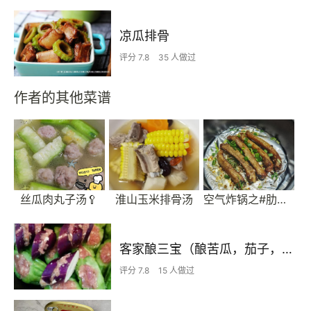
凉瓜排骨
评分 7.8
35 人做过
作者的其他菜谱
丝瓜肉丸子汤🥄
淮山玉米排骨汤
空气炸锅之#肋骨排
客家酿三宝（酿苦瓜，茄子，辣椒）
评分 7.8
15 人做过