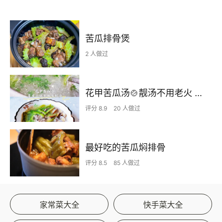
苦瓜排骨煲
2 人做过
花甲苦瓜汤🍲靓汤不用老火 快手鲜味满口回甘 特别适合上班一族！
评分 8.9
20 人做过
最好吃的苦瓜焖排骨
评分 8.5
85 人做过
家常菜大全
快手菜大全