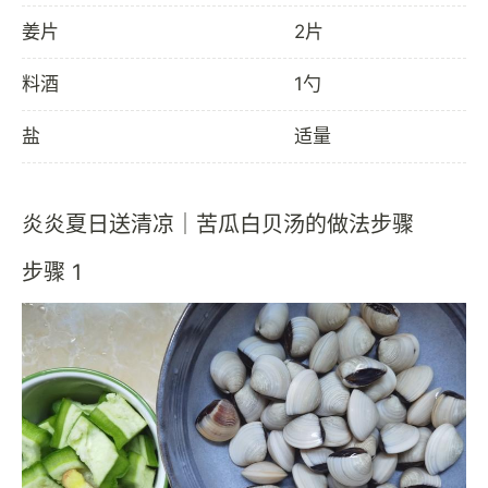
姜片
2片
料酒
1勺
盐
适量
炎炎夏日送清凉｜苦瓜白贝汤的做法步骤
步骤 1