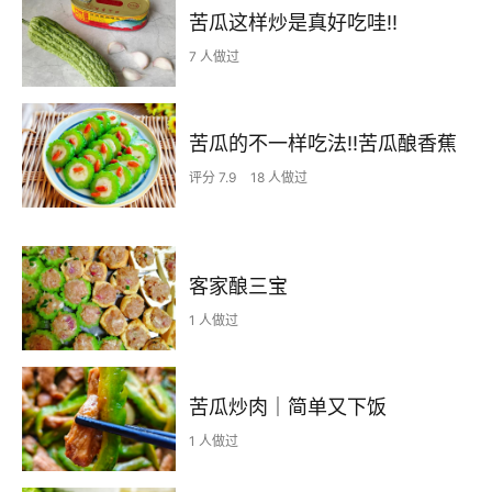
苦瓜这样炒是真好吃哇‼️
7 人做过
苦瓜的不一样吃法‼️苦瓜酿香蕉
评分 7.9
18 人做过
客家酿三宝
1 人做过
苦瓜炒肉｜简单又下饭
1 人做过