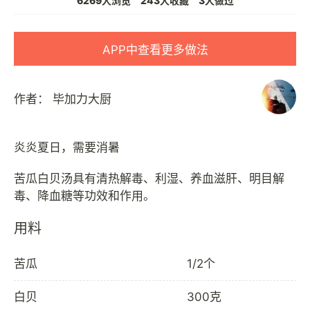
6269人浏览
243人收藏
3人做过
APP中查看更多做法
作者：
毕加力大厨
炎炎夏日，需要消暑
苦瓜白贝汤具有清热解毒、利湿、养血滋肝、明目解
用料
苦瓜
1/2个
白贝
300克