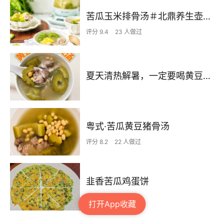
苦瓜玉米排骨汤＃北鼎养生壶食谱＃
评分 9.4
23 人做过
夏天清热解暑，一定要喝黄豆苦瓜骨头汤！
粤式·苦瓜黄豆猪骨汤
评分 8.2
22 人做过
韭香苦瓜鸡蛋饼
评分 8.8
19 人做过
打开App收藏