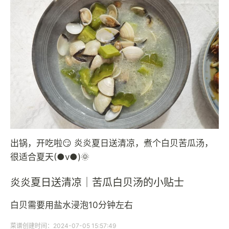
出锅，开吃啦😏 炎炎夏日送清凉，煮个白贝苦瓜汤，
很适合夏天(●v●)🌞
炎炎夏日送清凉｜苦瓜白贝汤的小贴士
白贝需要用盐水浸泡10分钟左右
菜谱创建时间：2024-07-05 15:57:49