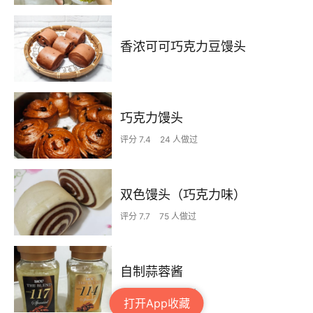
香浓可可巧克力豆馒头
巧克力馒头
评分 7.4
24 人做过
双色馒头（巧克力味）
评分 7.7
75 人做过
自制蒜蓉酱
评分 7.4
68 人做过
打开App收藏