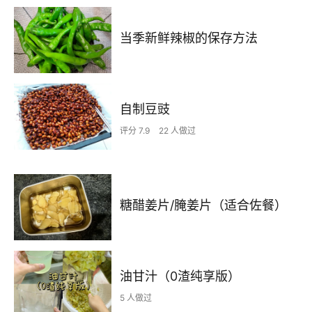
当季新鲜辣椒的保存方法
自制豆豉
评分 7.9
22 人做过
糖醋姜片/腌姜片（适合佐餐）
油甘汁（0渣纯享版）
5 人做过