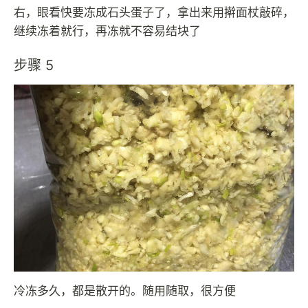
右，眼看快要冻成石头蛋子了，拿出来用擀面杖敲碎，
继续冻着就行，再冻就不容易结块了
步骤 5
冷冻多久，都是散开的。随用随取，很方便