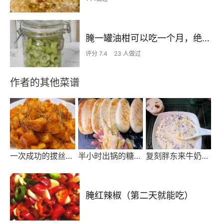
腌一罐油柑可以吃一个月，绝了绝了
评分 7.4
23 人做过
作者的其他菜谱
一次成功的拔丝红薯（附炒糖细节、拉丝视频）
半小时出锅的糖酥烧饼
复刻胖东来牛奶鸡蛋醪糟
腌红辣椒（第二天就能吃）