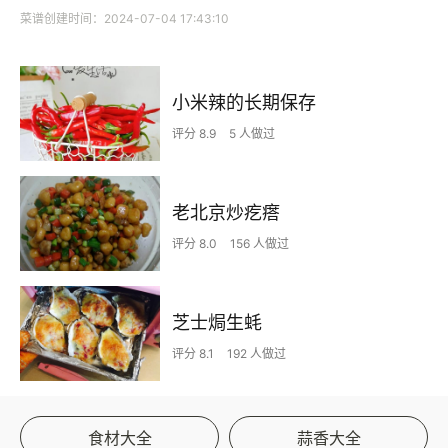
菜谱创建时间：2024-07-04 17:43:10
小米辣的长期保存
评分 8.9
5 人做过
老北京炒疙瘩
评分 8.0
156 人做过
芝士焗生蚝
评分 8.1
192 人做过
食材大全
蒜香大全