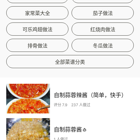
家常菜大全
茄子做法
可乐鸡翅做法
红烧肉做法
排骨做法
冬瓜做法
全部菜谱分类
自制蒜蓉辣酱（简单，快手）
评分 7.9
237 人做过
自制蒜蓉酱🧄
1 人做过