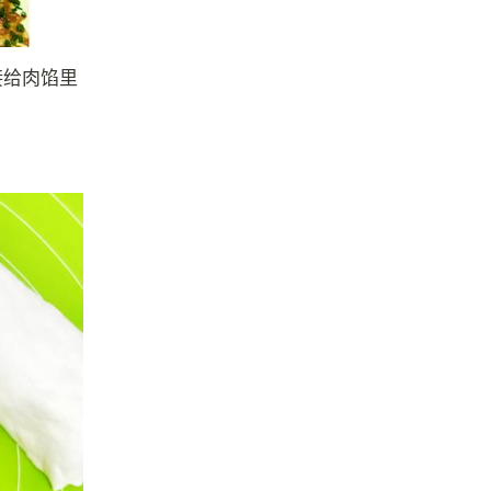
接给肉馅里