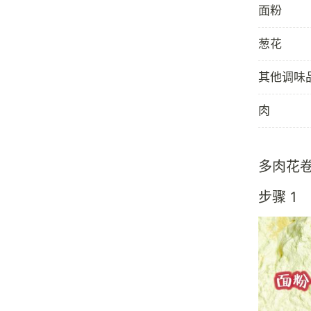
面粉
葱花
其他调味
肉
多肉花
步骤 1