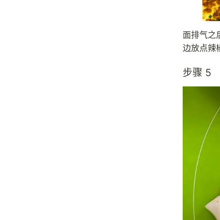
面排气之
边放点辣
步骤 5