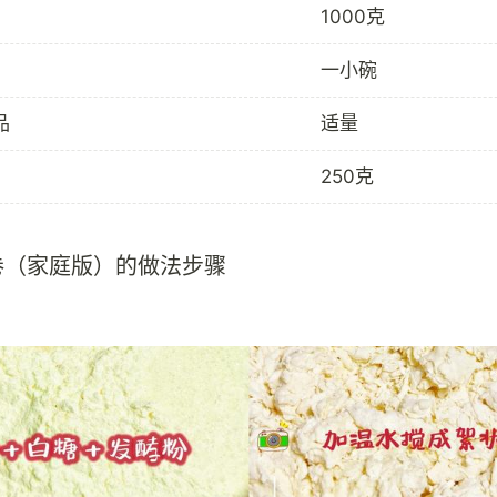
1000克
一小碗
品
适量
250克
卷（家庭版）的做法步骤