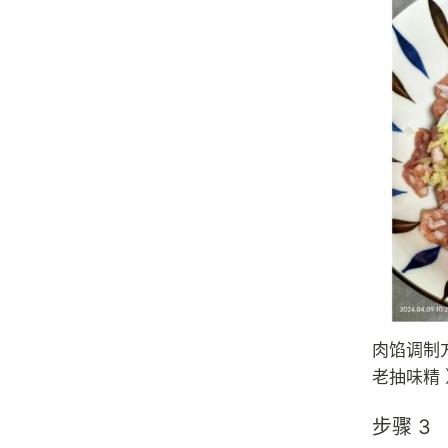
肉馅调制
老抽味精 
步骤 3