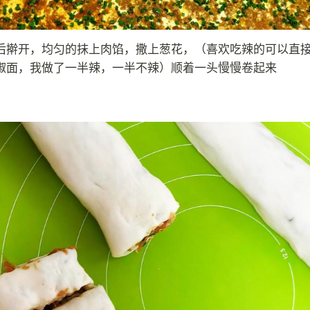
后擀开，均匀的抹上肉馅，撒上葱花，（喜欢吃辣的可以直
椒面，我做了一半辣，一半不辣）顺着一头慢慢卷起来