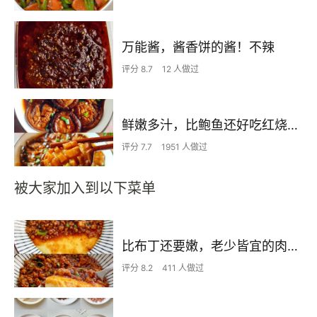
万能酱，酱香饼的酱！不辣
评分 8.7
12 人做过
鲜嫩多汁，比鲍鱼还好吃红烧香菇
评分 7.7
1951 人做过
被大家加入到以下菜单
比布丁还要嫩，老少皆宜的肉沫蒸蛋
评分 8.2
411 人做过