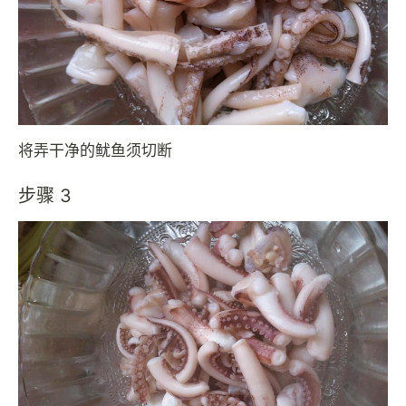
将弄干净的鱿鱼须切断
步骤 3