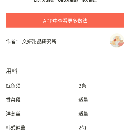
1.1万人浏览
685人收藏
9人做过
APP中查看更多做法
作者：
文妍甜品研究所
用料
鱿鱼须
3条
香菜段
适量
洋葱丝
适量
韩式辣酱
2勺·