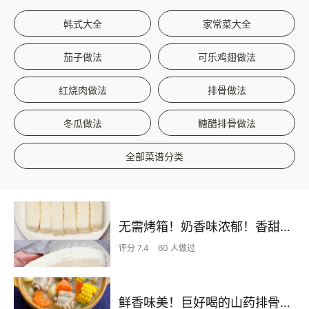
韩式大全
家常菜大全
茄子做法
可乐鸡翅做法
红烧肉做法
排骨做法
冬瓜做法
糖醋排骨做法
全部菜谱分类
无需烤箱！奶香味浓郁！香甜嫩滑的椰蓉奶糕
评分 7.4
60 人做过
鲜香味美！巨好喝的山药排骨汤！！