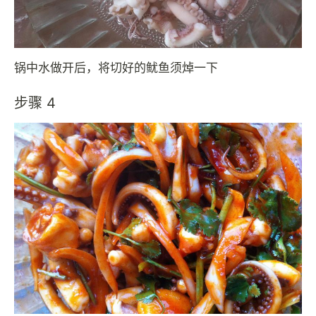
锅中水做开后，将切好的鱿鱼须焯一下
步骤 4