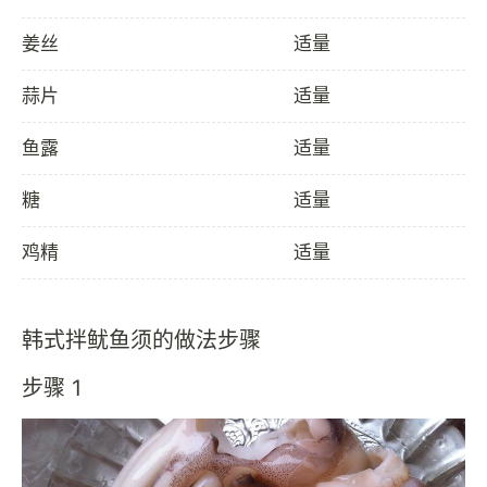
姜丝
适量
蒜片
适量
鱼露
适量
糖
适量
鸡精
适量
韩式拌鱿鱼须的做法步骤
步骤 1