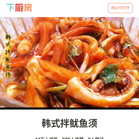
用APP打开
韩式拌鱿鱼须