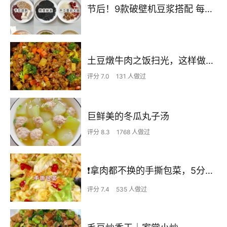
节后！9款破壁机豆浆搭配 每天不重样喝出好状态！
土豆燉牛肉之饭扫光，这样做也太香了吧，还没出锅已是浓香四溢了
评分 7.0
131 人做过
巨鲜美的冬瓜丸子汤
评分 8.3
1768 人做过
❗拿肉都不换的手撕包菜，5分钟快手家常菜🔥
评分 7.4
535 人做过