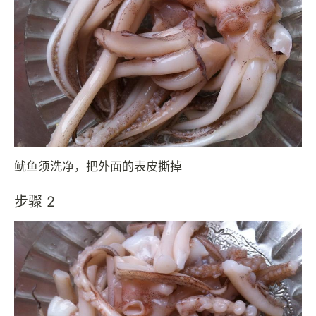
鱿鱼须洗净，把外面的表皮撕掉
步骤 2