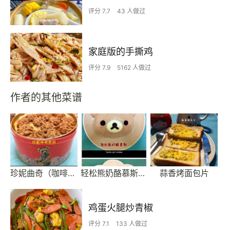
评分 7.7
43 人做过
家庭版的手撕鸡
评分 7.9
5162 人做过
作者的其他菜谱
珍妮曲奇（咖啡味）
轻松熊奶酪慕斯蛋糕（头像+全身版）
蒜香烤面包片
鸡蛋火腿炒青椒
评分 7.1
133 人做过