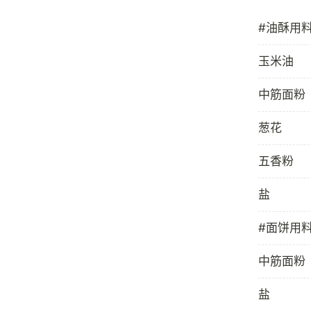
#油酥用
玉米油
中筋面粉
葱花
五香粉
盐
#面饼用
中筋面粉
盐