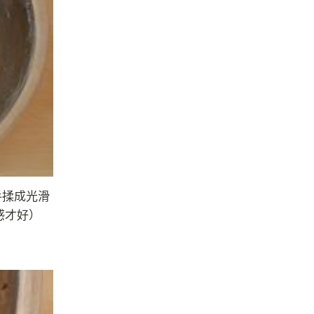
手揉成光滑
感才好）