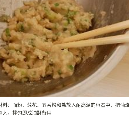
材料：面粉、葱花、五香粉和盐放入耐高温的容器中，把油
倒入，拌匀即成油酥备用