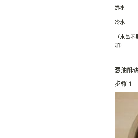
沸水
冷水
（水量不
加）
葱油酥
步骤 1