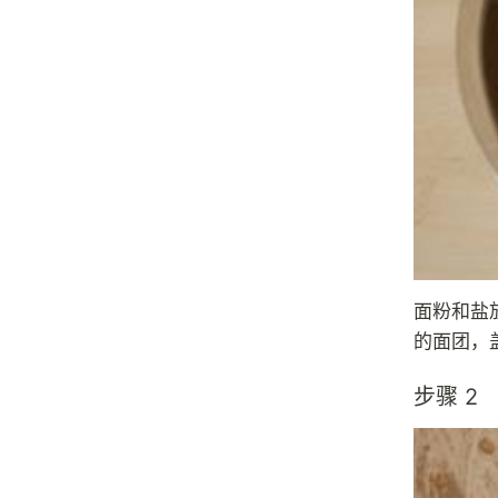
面粉和盐
的面团，
步骤 2