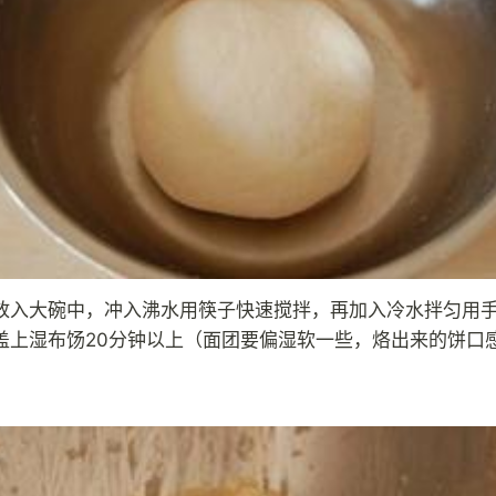
放入大碗中，冲入沸水用筷子快速搅拌，再加入冷水拌匀用
盖上湿布饧20分钟以上（面团要偏湿软一些，烙出来的饼口