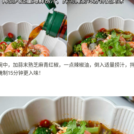
碗中，加蒜末熟芝麻青红椒，一点辣椒油，倒入适量捞汁，
腌制15分钟更入味！