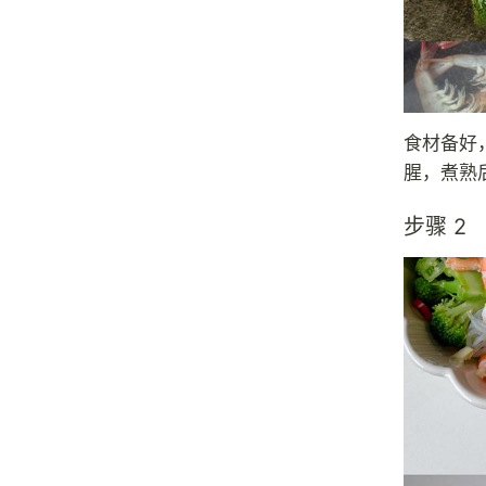
食材备好
腥，煮熟
步骤 2