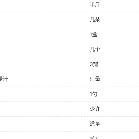
半斤
几朵
1盒
几个
3瓣
捞汁
适量
1勺
少许
适量
1勺