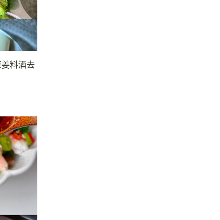
葱姜料酒去