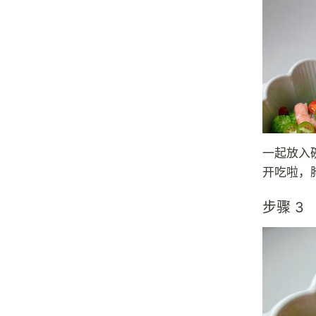
一起放入
开吃啦，
步骤 3