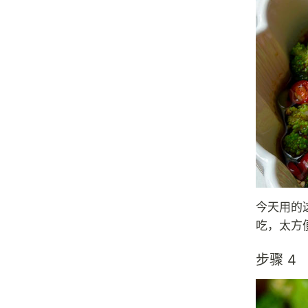
今天用的
吃，太方
步骤 4