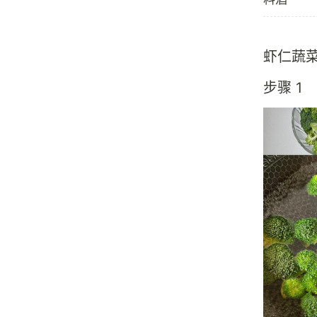
虾仁蔬
步骤 1