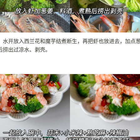
，水开放入西兰花和魔芋结煮断生，再把虾也放进去，加点
后捞出过凉水、剥壳。