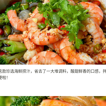
这款珍选海鲜捞汁，省去了一大堆调料，酸甜鲜香的口感，
便啦！