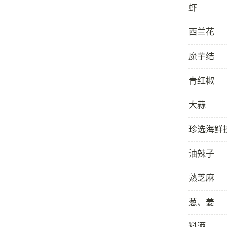
虾
西兰花
魔芋结
青红椒
大蒜
珍选海鲜
油辣子
熟芝麻
葱、姜
料酒