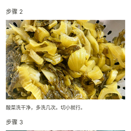
步骤 2
酸菜洗干净，多洗几次。切小就行。
步骤 3