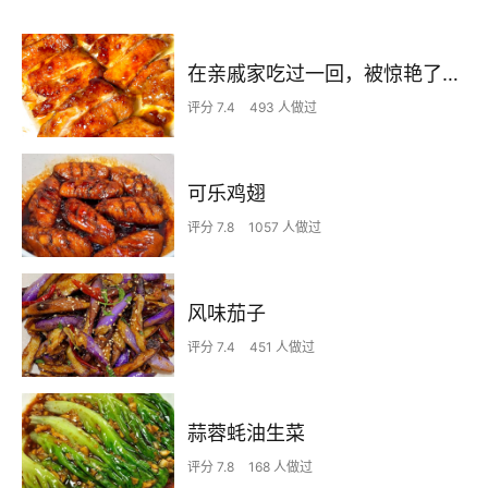
在亲戚家吃过一回，被惊艳了…
评分 7.4
493 人做过
可乐鸡翅
评分 7.8
1057 人做过
风味茄子
评分 7.4
451 人做过
蒜蓉蚝油生菜
评分 7.8
168 人做过