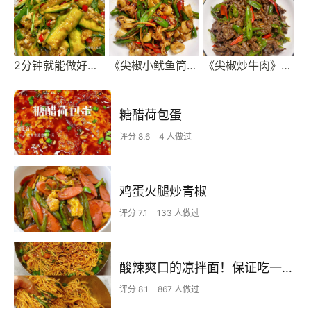
2分钟就能做好的《凉拌拍青瓜》
《尖椒小鱿鱼筒》海鲜
《尖椒炒牛肉》肉类
糖醋荷包蛋
评分 8.6
4 人做过
鸡蛋火腿炒青椒
评分 7.1
133 人做过
酸辣爽口的凉拌面！保证吃一次就上瘾
评分 8.1
867 人做过