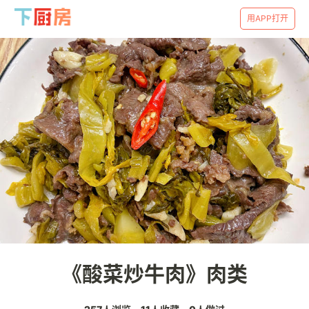
用APP打开
《酸菜炒牛肉》肉类