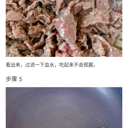
看出来，过滤一下血水，吃起来不会很腥。
步骤 5