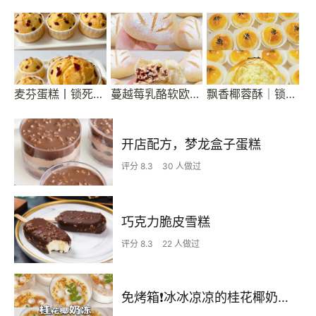
麦芬蛋糕丨锁死这个配方
蔓越莓乳酪软欧包｜超爱这个配方
飘香椰蓉酥｜锁死这个配方
开店配方，梦龙盒子蛋糕
评分 8.3
30 人做过
巧克力脆皮雪糕
评分 8.3
22 人做过
免烤箱❗️冰冰凉凉的桂花椰奶冻真的爱了