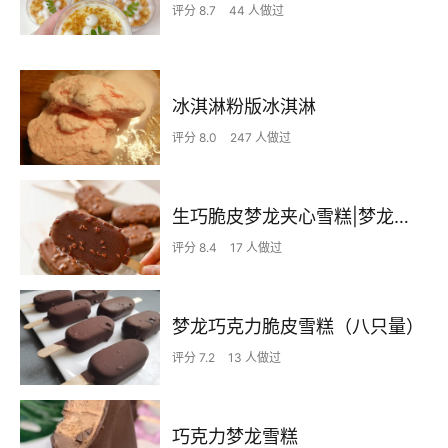
评分 8.7
44 人做过
冰淇淋粉版冰淇淋
评分 8.0
247 人做过
生巧脆皮梦龙夹心雪糕|梦龙自由|浓郁顺滑|入口即化
评分 8.4
17 人做过
梦龙巧克力脆皮雪糕（八只量）
评分 7.2
13 人做过
巧克力梦龙雪糕