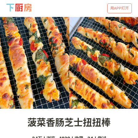
用APP打开
菠菜香肠芝士扭扭棒