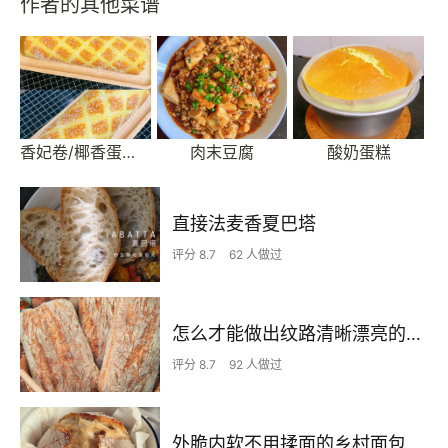
作者的其他菜谱
香妃卷/椰香蛋糕卷
肉末豆腐
酸奶蛋糕
直接法麦香夏巴塔
评分 8.7
62 人做过
怎么才能做出纹路清晰漂亮的「恰巴塔」？恰巴塔保姆级制作教程
评分 8.7
92 人做过
外脆内软不用揉面的乡村面包