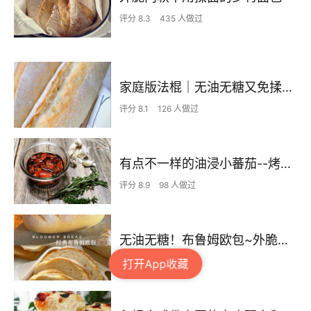
评分 8.3
435 人做过
家庭版法棍｜无油无糖又免揉的健康主食
评分 8.1
126 人做过
有点不一样的油浸小蕃茄--烤箱做法
评分 8.9
98 人做过
无油无糖！布鲁姆欧包~外脆内软超简单
评分 7.8
112 人做过
打开App收藏