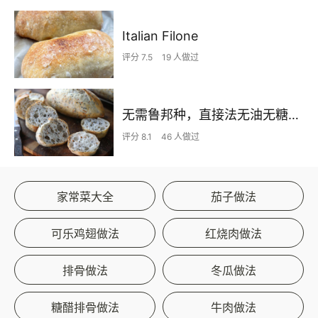
Italian Filone
评分 7.5
19 人做过
无需鲁邦种，直接法无油无糖谷物欧包
评分 8.1
46 人做过
家常菜大全
茄子做法
可乐鸡翅做法
红烧肉做法
排骨做法
冬瓜做法
糖醋排骨做法
牛肉做法