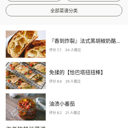
全部菜谱分类
『香到炸裂』法式黑胡椒奶酪球|简单到想哭
评分 7.7
34 人做过
免揉的【恰巴塔扭扭棒】
评分 8.6
29 人做过
油渍小番茄
评分 8.2
21 人做过