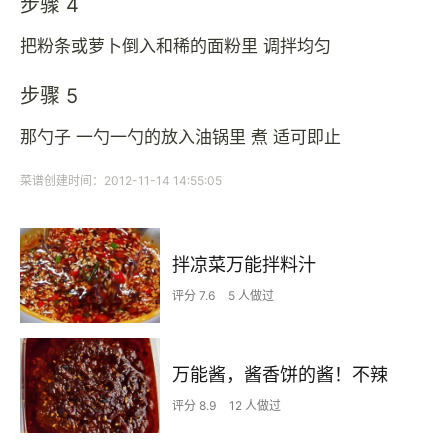
步骤 4
把粉条或萝卜倒入和稀的面粉里 调拌均匀
步骤 5
那勺子 一勺一勺的放入油锅里 煮 适可即止
菜谱创建时间：2012-11-14 14:55:05
拌凉菜万能拌料汁
评分 7.6
5 人做过
万能酱，酱香饼的酱！不辣
评分 8.9
12 人做过