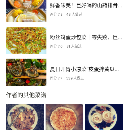
鲜香味美！巨好喝的山药排骨汤！！
评分 7.8
43 人做过
粉丝鸡蛋炒包菜｜零失败、巨下饭
评分 7.0
81 人做过
夏日开胃小凉菜“皮蛋拌黄瓜🥒”开胃减脂
评分 7.7
539 人做过
作者的其他菜谱