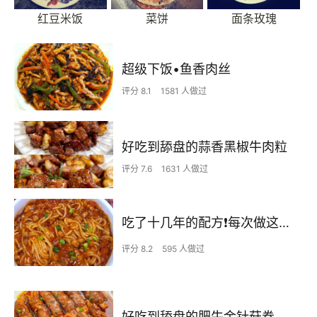
红豆米饭
菜饼
面条玫瑰
超级下饭•鱼香肉丝
评分 8.1
1581 人做过
好吃到舔盘的蒜香黑椒牛肉粒
评分 7.6
1631 人做过
吃了十几年的配方❗️每次做这至少吃2碗
评分 8.2
595 人做过
好吃到舔盘的肥牛金针菇卷