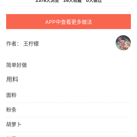
2378人浏览
26人收藏
0人做过
APP中查看更多做法
作者：
王柠檬
用料
面粉
粉条
胡萝卜