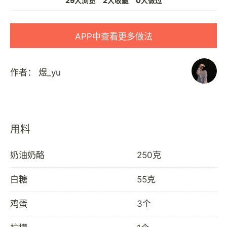
29人浏览
2人收藏
0人做过
APP中查看更多做法
作者：
煜_yu
用料
奶油奶酪
250克
白糖
55克
鸡蛋
3个