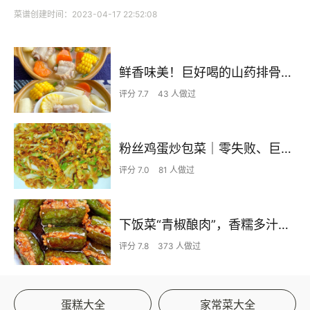
菜谱创建时间：2023-04-17 22:52:08
鲜香味美！巨好喝的山药排骨汤！！
评分 7.7
43 人做过
粉丝鸡蛋炒包菜｜零失败、巨下饭
评分 7.0
81 人做过
下饭菜“青椒酿肉”，香糯多汁鲜嫩下饭
评分 7.8
373 人做过
蛋糕大全
家常菜大全