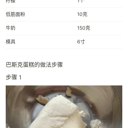
柠檬
1个
低筋面粉
10克
牛奶
150克
模具
6寸
巴斯克蛋糕的做法步骤
步骤 1