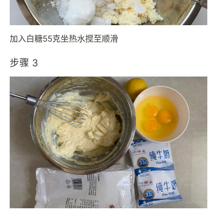
加入白糖55克坐热水搅至顺滑
步骤 3