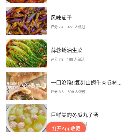
风味茄子
评分 7.4
451 人做过
蒜蓉蚝油生菜
评分 7.8
168 人做过
一口沦陷‼️复刻山姆牛肉卷㊙️皮薄馅足爆好吃
评分 8.5
608 人做过
巨鲜美的冬瓜丸子汤
评分 8.3
1768 人做过
打开App收藏