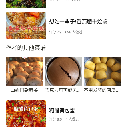
想吃一辈子❗️番茄肥牛烩饭
评分 7.9
698 人做过
作者的其他菜谱
山姆同款麻薯
巧克力可可戚风蛋糕
不用发酵的南瓜馒头
糖醋荷包蛋
评分 8.6
4 人做过