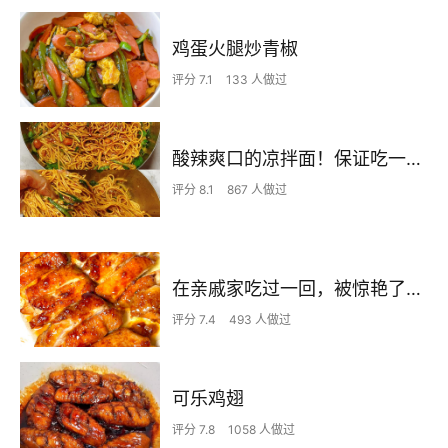
鸡蛋火腿炒青椒
评分 7.1
133 人做过
酸辣爽口的凉拌面！保证吃一次就上瘾
评分 8.1
867 人做过
在亲戚家吃过一回，被惊艳了…
评分 7.4
493 人做过
可乐鸡翅
评分 7.8
1058 人做过