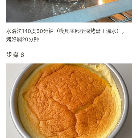
水浴法140度60分钟（模具底部垫深烤盘＋温水），
烤好焖20分钟
步骤 6