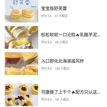
宝宝版舒芙蕾
评分 7.4
37 人做过
松松软软一口沦陷🔥乳酪芋泥雪贝🍰
评分 8.4
48 人做过
入口即化北海道戚风杯
评分 8.4
155 人做过
司康做了上千个🔥配方只认这一个！
评分 8.0
161 人做过