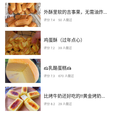
外酥里软的吉事果，无需油炸个个空心，越嚼越香的外国油条！快手早餐
评分 7.4
50 人做过
鸡蛋酥（过年点心）
评分 7.2
39 人做过
🧀️乳酪蛋糕🍰
评分 7.3
670 人做过
比烤牛奶还好吃的‼️黄金烤奶酪 附细节视频
评分 8.2
29 人做过