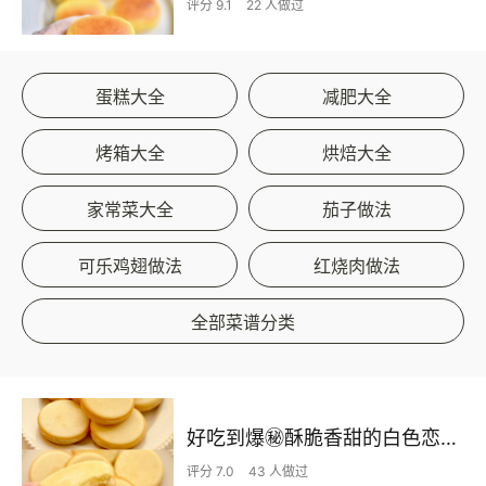
评分 9.1
22 人做过
蛋糕大全
减肥大全
烤箱大全
烘焙大全
家常菜大全
茄子做法
可乐鸡翅做法
红烧肉做法
全部菜谱分类
好吃到爆㊙️酥脆香甜的白色恋人饼干‼️零难度
评分 7.0
43 人做过