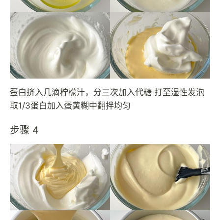
蛋白挤入几滴柠檬汁，分三次加入代糖 打至湿性发泡
取1/3蛋白加入蛋黄糊中翻拌均匀
步骤 4