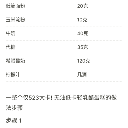
低筋面粉
20克
玉米淀粉
10克
牛奶
40克
代糖
35克
希腊酸奶
120克
柠檬汁
几滴
一整个仅523大卡❗️ 无油低卡轻乳酪蛋糕的做
法步骤
步骤 1