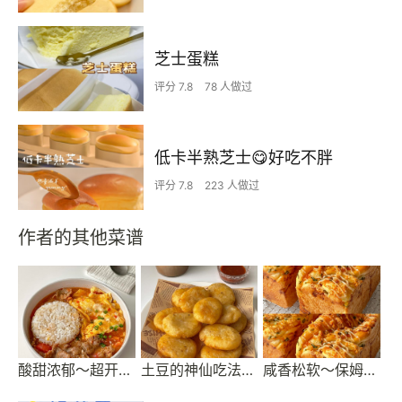
芝士蛋糕
评分 7.8
78 人做过
低卡半熟芝士😋好吃不胖
评分 7.8
223 人做过
作者的其他菜谱
酸甜浓郁～超开胃🔥番茄滑蛋牛肉饭
土豆的神仙吃法‼️巨简单 ｜ 炸薯饼
咸香松软～保姆级教程‼️葱香肉松手撕吐司