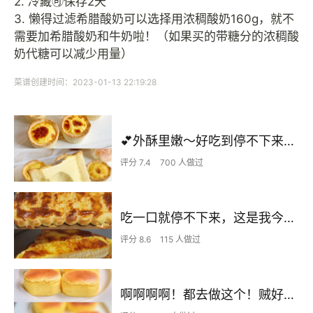
2. 冷藏🉑️保存2天
3. 懒得过滤希腊酸奶可以选择用浓稠酸奶160g，就不
需要加希腊酸奶和牛奶啦！（如果买的带糖分的浓稠酸
奶代糖可以减少用量）
菜谱创建时间：2023-01-13 22:19:28
💕外酥里嫩～好吃到停不下来的德式布丁塔
评分 7.4
700 人做过
吃一口就停不下来，这是我今年做过最软的面包！
评分 8.6
115 人做过
啊啊啊啊！都去做这个！贼好吃啊 入口即化的