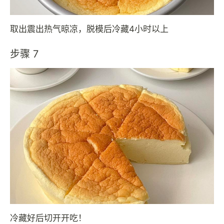
取出震出热气晾凉，脱模后冷藏4小时以上
步骤 7
冷藏好后切开开吃！