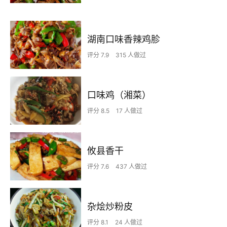
湖南口味香辣鸡胗
评分 7.9
315 人做过
口味鸡（湘菜）
评分 8.5
17 人做过
攸县香干
评分 7.6
437 人做过
杂烩炒粉皮
评分 8.1
24 人做过