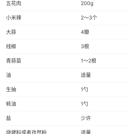
五花肉
200g
小米辣
2～3个
大蒜
4瓣
线椒
3根
青蒜苗
1～2根
油
适量
生抽
1勺
蚝油
1勺
盐
少许
烧烤料或者孜然粉
适量