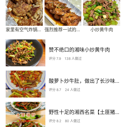
家里有空气炸锅或者烤箱就能做的烤羊排
强烈推荐一试的轻易上手的油焖大虾！！（无需番茄酱）
小炒黄牛肉
赞不绝口的湘味小炒黄牛肉
评分 7.9
138 人做过
酸萝卜炒牛肚，做出了长沙味道，好吃到哭
评分 8.7
24 人做过
野性十足的湘西名菜【土匪猪肝】，吃它一定要备足米饭！
评分 8.2
80 人做过