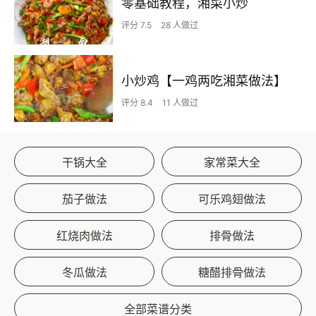
零基础教程，湘菜小炒
评分 7.5
28 人做过
小炒鸡【一鸡两吃湘菜做法】
评分 8.4
11 人做过
干锅大全
家常菜大全
茄子做法
可乐鸡翅做法
红烧肉做法
排骨做法
冬瓜做法
糖醋排骨做法
全部菜谱分类