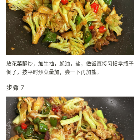
放花菜翻炒，加生抽，蚝油，盐，做饭直接习惯拿瓶子
倒了，按平时炒菜量加，尝一下再加盐。
步骤 7