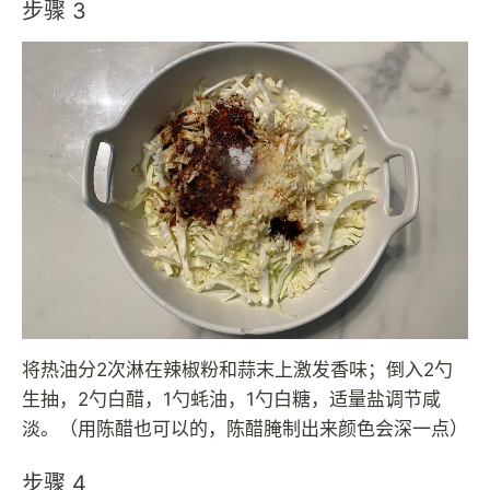
步骤 3
将热油分2次淋在辣椒粉和蒜末上激发香味；倒入2勺
生抽，2勺白醋，1勺蚝油，1勺白糖，适量盐调节咸
淡。（用陈醋也可以的，陈醋腌制出来颜色会深一点）
步骤 4