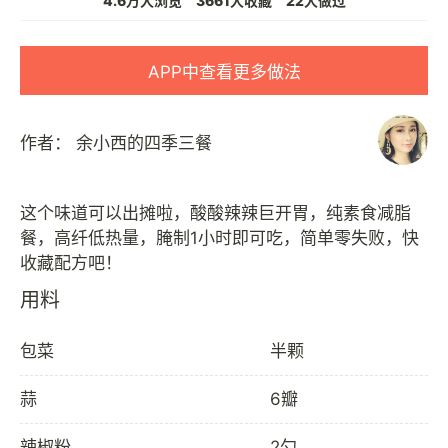
4.6万人浏览
3661人收藏
22人做过
APP中查看更多做法
作者：
余小西的四季三餐
这个味道可以出摊啦，酸酸辣辣巨开胃，纯素食减脂
餐，高纤低热量，腌制1小时即可吃，简单零失败，快
用料
包菜
半颗
蒜
6瓣
辣椒粉
2勺