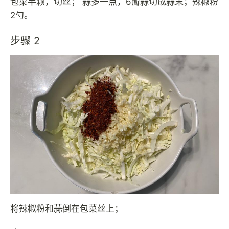
包菜半颗，切丝； 蒜多一点，6瓣蒜切成蒜末；辣椒粉
2勺。
步骤 2
将辣椒粉和蒜倒在包菜丝上；