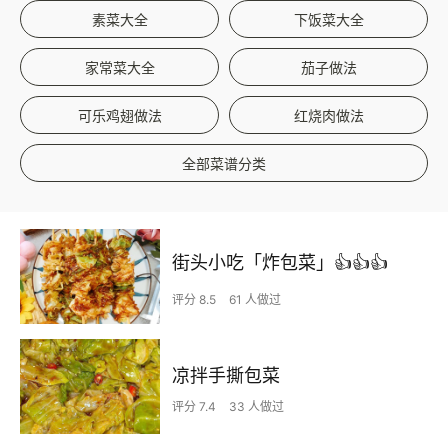
素菜大全
下饭菜大全
家常菜大全
茄子做法
可乐鸡翅做法
红烧肉做法
全部菜谱分类
街头小吃「炸包菜」👍👍👍
评分 8.5
61 人做过
凉拌手撕包菜
评分 7.4
33 人做过