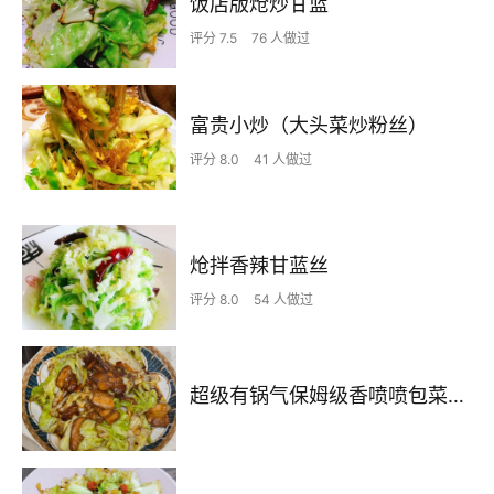
饭店版炝炒甘蓝
评分 7.5
76 人做过
富贵小炒（大头菜炒粉丝）
评分 8.0
41 人做过
炝拌香辣甘蓝丝
评分 8.0
54 人做过
超级有锅气保姆级香喷喷包菜炒肉片~媲美大饭店~新手包成功！