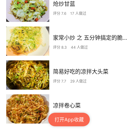
炝炒甘蓝
评分 7.6
17 人做过
家常小炒 之 五分钟搞定的脆甜素炒包菜丝
评分 8.3
44 人做过
简易好吃的凉拌大头菜
评分 7.7
29 人做过
凉拌卷心菜
1 人做过
打开App收藏