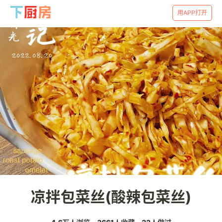
用APP打开
凉拌包菜丝(酸辣包菜丝)