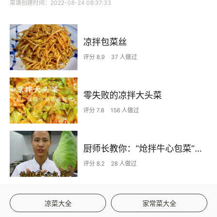
菜谱创建时间：2022-08-24 08:37:33
凉拌包菜丝
评分 8.9
37 人做过
零失败的凉拌大头菜
评分 7.8
156 人做过
厨师长教你：“炝拌牛心包菜”的家常做法，夏日开胃口感爽脆
评分 8.2
28 人做过
凉菜大全
家常菜大全