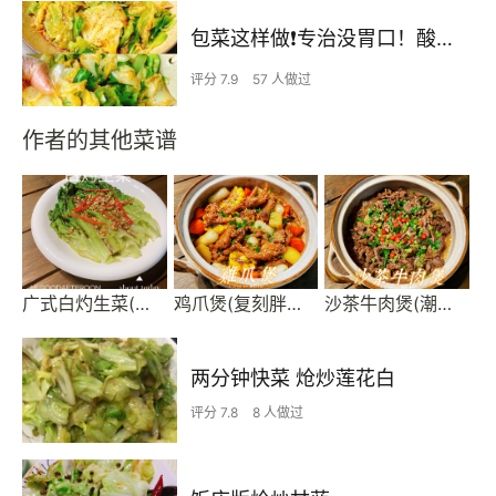
包菜这样做❗️专治没胃口！酸辣开胃
评分 7.9
57 人做过
作者的其他菜谱
广式白灼生菜(酒店配方)
鸡爪煲(复刻胖哥俩)
沙茶牛肉煲(潮汕味道)
两分钟快菜 炝炒莲花白
评分 7.8
8 人做过