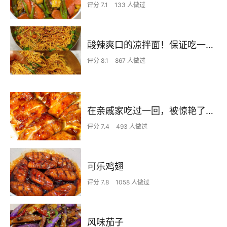
评分 7.1
133 人做过
酸辣爽口的凉拌面！保证吃一次就上瘾
评分 8.1
867 人做过
在亲戚家吃过一回，被惊艳了…
评分 7.4
493 人做过
可乐鸡翅
评分 7.8
1058 人做过
风味茄子