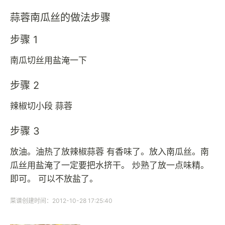
蒜蓉南瓜丝的做法步骤
步骤 1
南瓜切丝用盐淹一下
步骤 2
辣椒切小段 蒜蓉
步骤 3
放油。油热了放辣椒蒜蓉 有香味了。放入南瓜丝。南
瓜丝用盐淹了一定要把水挤干。 炒熟了放一点味精。
即可。 可以不放盐了。
菜谱创建时间：2012-10-28 17:25:40