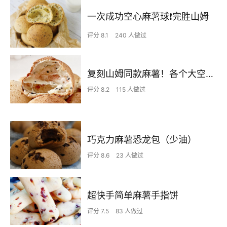
一次成功空心麻薯球❗️完胜山姆
评分 8.1
240 人做过
复刻山姆同款麻薯！各个大空心不塌陷
评分 8.2
115 人做过
巧克力麻薯恐龙包（少油）
评分 8.6
23 人做过
超快手简单麻薯手指饼
评分 7.5
83 人做过