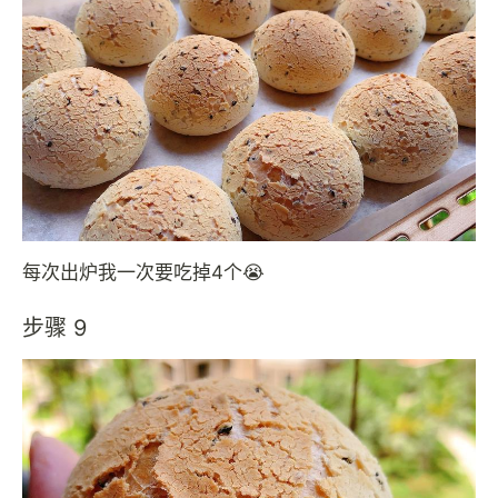
每次出炉我一次要吃掉4个😭
步骤 9