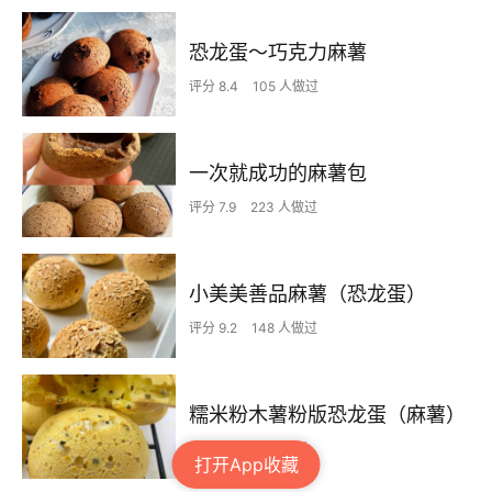
恐龙蛋～巧克力麻薯
评分 8.4
105 人做过
一次就成功的麻薯包
评分 7.9
223 人做过
小美美善品麻薯（恐龙蛋）
评分 9.2
148 人做过
糯米粉木薯粉版恐龙蛋（麻薯）
评分 7.7
31 人做过
打开App收藏