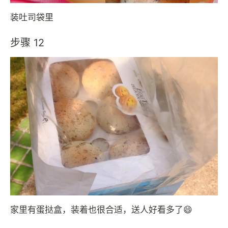
装吐司袋里
步骤 12
家里有蛋挞盒，装着也很合适，送人好看多了😄