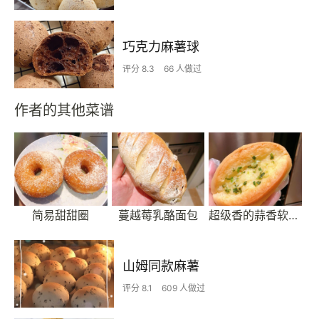
巧克力麻薯球
评分 8.3
66 人做过
作者的其他菜谱
简易甜甜圈
蔓越莓乳酪面包
超级香的蒜香软欧包
山姆同款麻薯
评分 8.1
609 人做过