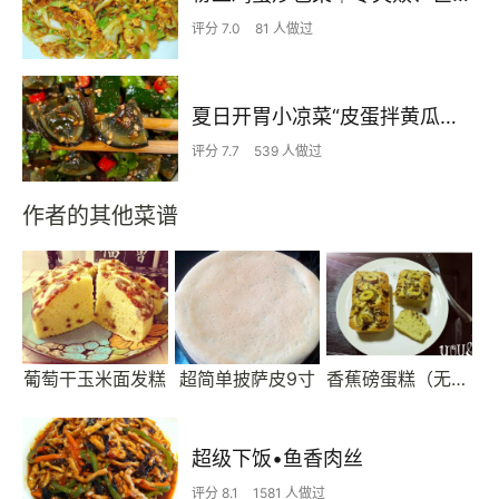
评分 7.0
81 人做过
夏日开胃小凉菜“皮蛋拌黄瓜🥒”开胃减脂
评分 7.7
539 人做过
作者的其他菜谱
葡萄干玉米面发糕
超简单披萨皮9寸
香蕉磅蛋糕（无黄油）
超级下饭•鱼香肉丝
评分 8.1
1581 人做过