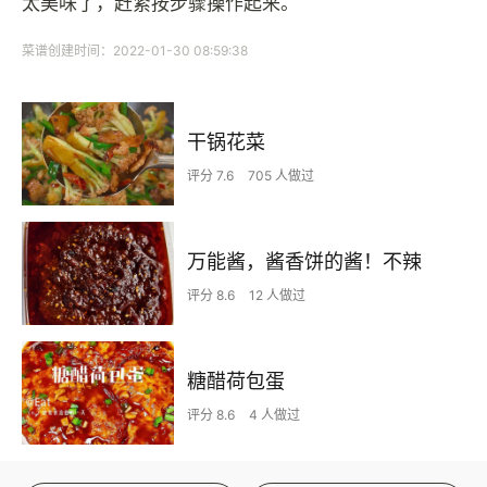
太美味了，赶紧按步骤操作起来。
菜谱创建时间：2022-01-30 08:59:38
干锅花菜
评分 7.6
705 人做过
万能酱，酱香饼的酱！不辣
评分 8.6
12 人做过
糖醋荷包蛋
评分 8.6
4 人做过