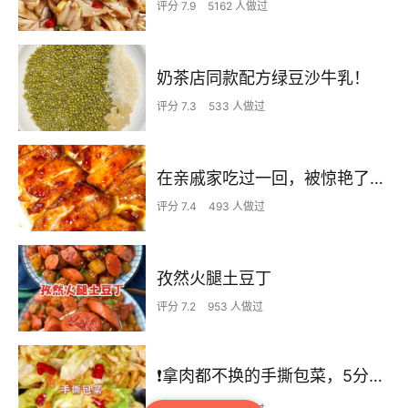
评分 7.9
5162 人做过
奶茶店同款配方绿豆沙牛乳！
评分 7.3
533 人做过
在亲戚家吃过一回，被惊艳了…
评分 7.4
493 人做过
孜然火腿土豆丁
评分 7.2
953 人做过
❗拿肉都不换的手撕包菜，5分钟快手家常菜🔥