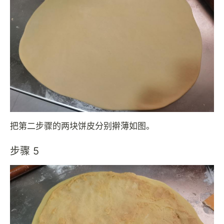
把第二步骤的两块饼皮分别擀薄如图。
步骤 5