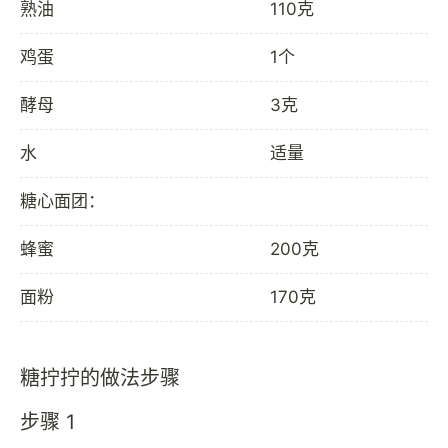
熟油
110克
鸡蛋
1个
酵母
3克
水
适量
糖心面团：
蜂蜜
200克
面粉
170克
糖拧拧的做法步骤
步骤 1