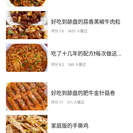
好吃到舔盘的蒜香黑椒牛肉粒
评分 7.6
1631 人做过
吃了十几年的配方❗️每次做这至少吃2碗
评分 8.2
595 人做过
好吃到舔盘的肥牛金针菇卷
评分 7.1
511 人做过
家庭版的手撕鸡