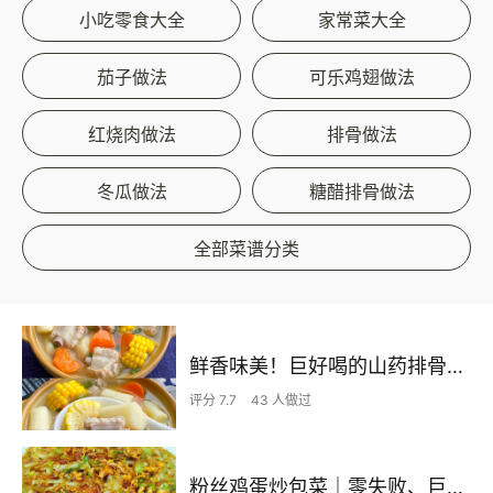
小吃零食大全
家常菜大全
茄子做法
可乐鸡翅做法
红烧肉做法
排骨做法
冬瓜做法
糖醋排骨做法
全部菜谱分类
鲜香味美！巨好喝的山药排骨汤！！
评分 7.7
43 人做过
粉丝鸡蛋炒包菜｜零失败、巨下饭