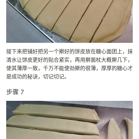
接下来把铺好把另一个擀好的饼皮放在糖心面团上，抹
清水让饼皮更好的贴合紧实，再用擀面杖大概擀几下，
使其薄厚一致，千万不能使劲擀的很薄，厚厚的糖心才
是成功的秘诀，切记切记。
步骤 7