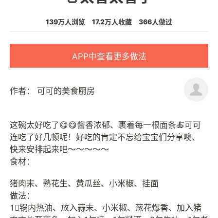
139万人浏览
17.2万人收藏
366人做过
APP中查看更多做法
作者：
可可的美食厨房
这碗太好吃了😋😋酱香浓郁、裹着每一根面条🍝可可
连吃了好几顿呢！好吃的肯定不忘给宝宝们分享噢、
快来安排起来吧～～～～～
食材：
猪肉末、熟花生、黄瓜丝、小米椒、挂面
做法：
1⃣️锅内热油、放入蒜末、小米椒、葱花爆香、加入猪