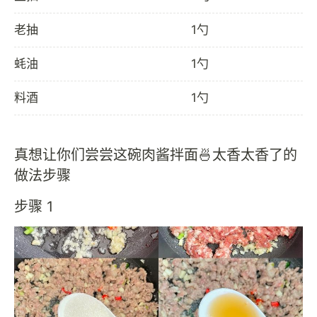
老抽
1勺
蚝油
1勺
料酒
1勺
真想让你们尝尝这碗肉酱拌面🍜太香太香了的
做法步骤
步骤 1