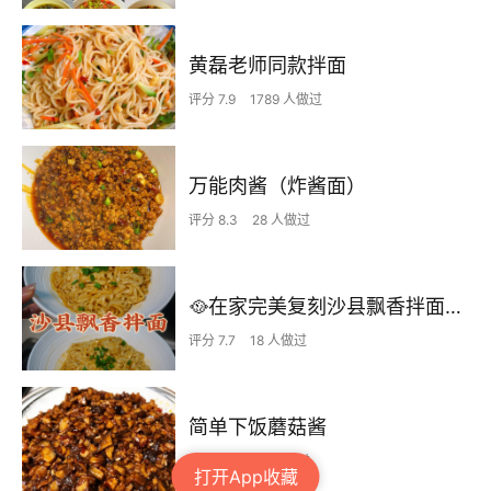
黄磊老师同款拌面
评分 7.9
1789 人做过
万能肉酱（炸酱面）
评分 8.3
28 人做过
🥘在家完美复刻沙县飘香拌面 三分钟搞掂
评分 7.7
18 人做过
简单下饭蘑菇酱
评分 8.0
72 人做过
打开App收藏