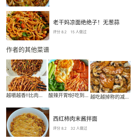
老干妈凉面绝绝子！无葱蒜
评分 8.2
15 人做过
作者的其他菜谱
越嚼越香‼️比肉还要好吃👉干煸孜然杏鲍菇
酸辣开胃❗️好吃到连汤汁不剩～酸汤面
越吃越掉称的减脂餐
西红柿肉末酱拌面
评分 8.2
32 人做过