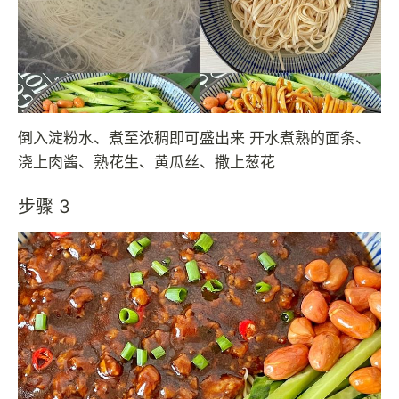
倒入淀粉水、煮至浓稠即可盛出来 开水煮熟的面条、
浇上肉酱、熟花生、黄瓜丝、撒上葱花
步骤 3