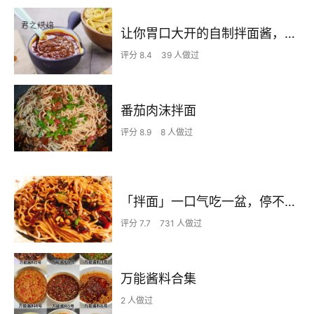
让你胃口大开的自制拌面酱，拌面、拌饭、蘸馒头！
评分 8.4
39 人做过
番茄肉沫拌面
评分 8.9
8 人做过
「拌面」一口气吃一盆，停不下来
评分 7.7
731 人做过
万能酱料合集
2 人做过