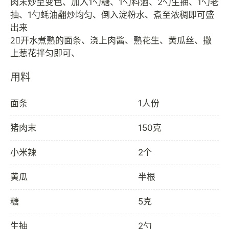
肉末炒至变色、加入1勺糖、1勺料酒、2勺生抽、1勺老
抽、1勺蚝油翻炒均匀、倒入淀粉水、煮至浓稠即可盛
出来
2⃣️开水煮熟的面条、浇上肉酱、熟花生、黄瓜丝、撒
用料
面条
1人份
猪肉末
150克
小米辣
2个
黄瓜
半根
糖
5克
生抽
2勺