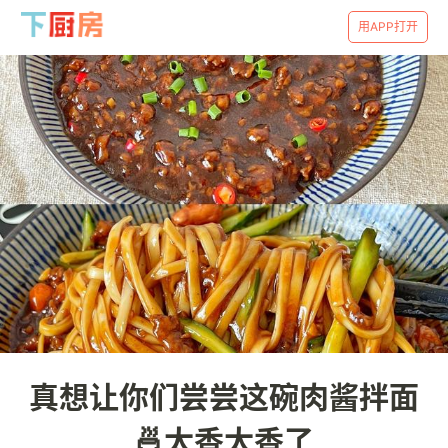
用APP打开
真想让你们尝尝这碗肉酱拌面
🍜太香太香了