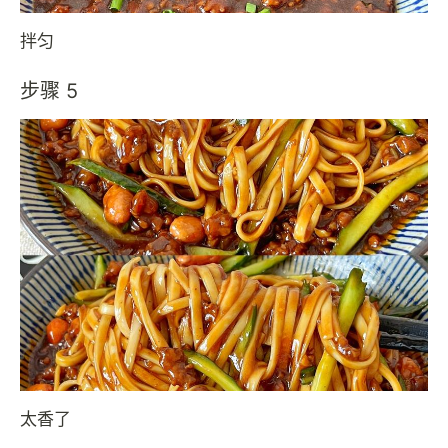
拌匀
步骤 5
太香了