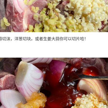
蒜切沫，洋葱切块。或者生姜大蒜你可以切片哈！