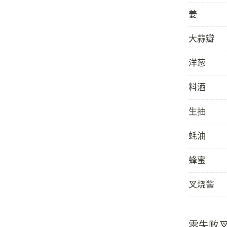
姜
大蒜瓣
洋葱
料酒
生抽
蚝油
蜂蜜
叉烧酱
零失败