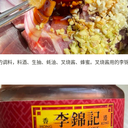
的调料，料酒、生抽、蚝油、叉烧酱、蜂蜜。叉烧酱用的李