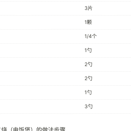
3片
1颗
1/4个
1勺
2勺
2勺
1勺
3勺
叉烧（电饭煲）的做法步骤