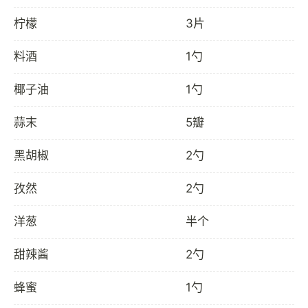
柠檬
3片
料酒
1勺
椰子油
1勺
蒜末
5瓣
黑胡椒
2勺
孜然
2勺
洋葱
半个
甜辣酱
2勺
蜂蜜
1勺