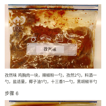
孜然味 鸡胸肉一块，辣椒粉一勺，孜然2勺，料酒一
勺，盐适量，椰子油1勺，十三香1一勺，黑胡椒半勺
步骤 6