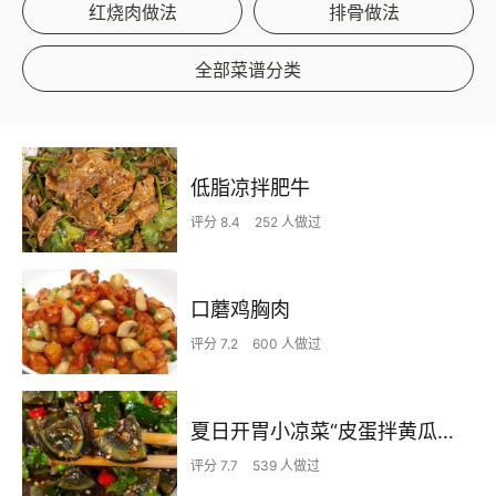
红烧肉做法
排骨做法
全部菜谱分类
低脂凉拌肥牛
评分 8.4
252 人做过
口蘑鸡胸肉
评分 7.2
600 人做过
夏日开胃小凉菜“皮蛋拌黄瓜🥒”开胃减脂
评分 7.7
539 人做过