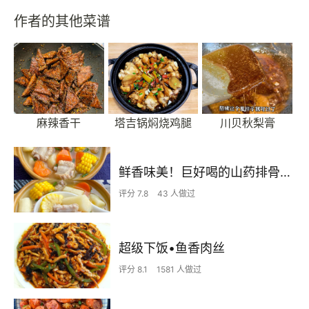
作者的其他菜谱
麻辣香干
塔吉锅焖烧鸡腿
川贝秋梨膏
鲜香味美！巨好喝的山药排骨汤！！
评分 7.8
43 人做过
超级下饭•鱼香肉丝
评分 8.1
1581 人做过