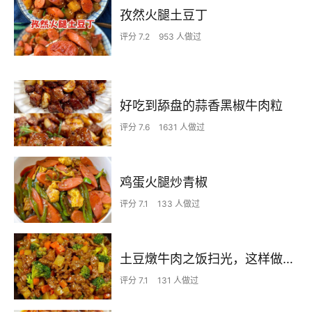
孜然火腿土豆丁
评分 7.2
953 人做过
好吃到舔盘的蒜香黑椒牛肉粒
评分 7.6
1631 人做过
鸡蛋火腿炒青椒
评分 7.1
133 人做过
土豆燉牛肉之饭扫光，这样做也太香了吧，还没出锅已是浓香四溢了
评分 7.1
131 人做过