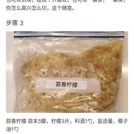
你怎么高兴怎么切，这个随意。
步骤 3
蒜香柠檬 蒜末5瓣，柠檬3片，料酒1勺，盐适量，椰子
油1勺