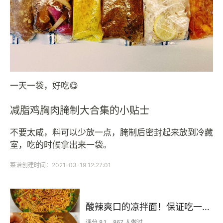
一天一袋，好吃😋
减脂鸡胸肉腌制大合集的小贴士
不要太咸，料可以少放一点，腌制后密封起来放到冷藏
室，吃的时候拿出来一袋。
菜谱创建时间：2021-03-19 12:27:01
酸辣爽口的凉拌面！保证吃一次就上瘾
评分 8.1
867 人做过