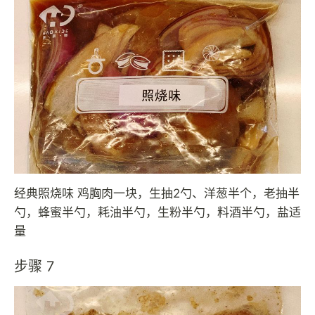
经典照烧味 鸡胸肉一块，生抽2勺、洋葱半个，老抽半
勺，蜂蜜半勺，耗油半勺，生粉半勺，料酒半勺，盐适
量
步骤 7