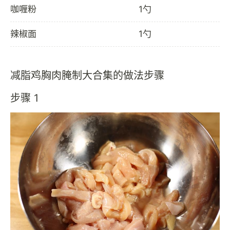
咖喱粉
1勺
辣椒面
1勺
减脂鸡胸肉腌制大合集的做法步骤
步骤 1