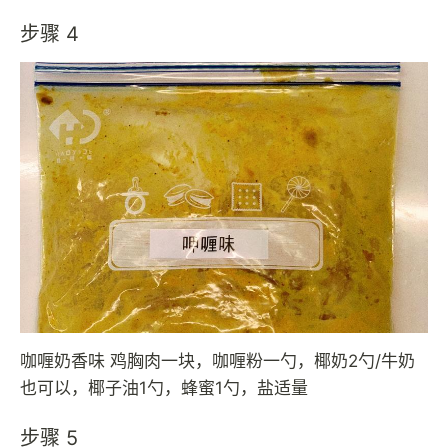
步骤 4
咖喱奶香味 鸡胸肉一块，咖喱粉一勺，椰奶2勺/牛奶
也可以，椰子油1勺，蜂蜜1勺，盐适量
步骤 5