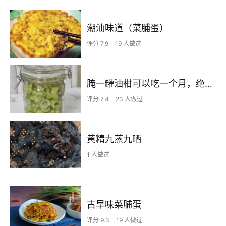
潮汕味道（菜脯蛋）
评分 7.9
19 人做过
腌一罐油柑可以吃一个月，绝了绝了
评分 7.4
23 人做过
黄精九蒸九晒
1 人做过
古早味菜脯蛋
评分 9.3
19 人做过