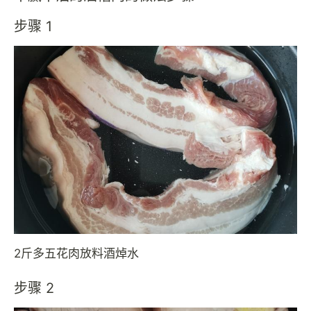
步骤 1
2斤多五花肉放料酒焯水
步骤 2