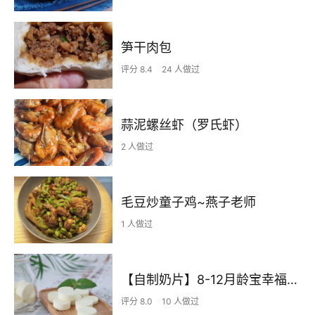
笋干肉包
评分 8.4
24 人做过
蒜泥螺丝虾（罗氏虾）
2 人做过
毛豆炒童子鸡~燕子老师
1 人做过
【自制奶片】8-12月龄宝幸福宝辅食9、10、11
评分 8.0
10 人做过