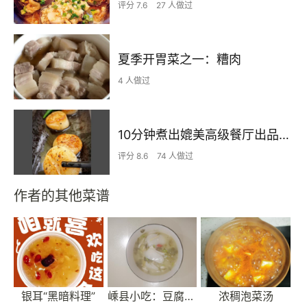
评分 7.6
27 人做过
夏季开胃菜之一：糟肉
4 人做过
10分钟煮出媲美高级餐厅出品的带子料理
评分 8.6
74 人做过
作者的其他菜谱
银耳“黑暗料理”
嵊县小吃：豆腐年糕
浓稠泡菜汤