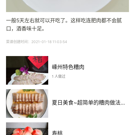
一般5天左右就可以开吃了。这样吃连肥肉都不会腻
口，酒香味十足。
菜谱创建时间：2021-01-18 11:03:54
嵊州特色糟肉
1 人做过
夏日美食~超简单的糟肉做法✨清爽不油腻✨一肉两吃
寿桃