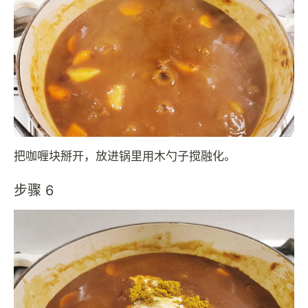
把咖喱块掰开，放进锅里用木勺子搅融化。
步骤 6