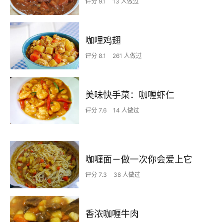
评分 9.1
13 人做过
咖哩鸡翅
评分 8.1
261 人做过
美味快手菜：咖喱虾仁
评分 7.6
14 人做过
咖喱面－做一次你会爱上它
评分 7.3
38 人做过
香浓咖喱牛肉