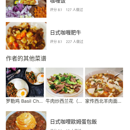
咖喱饭
评分 8.1
127 人做过
日式咖喱肥牛
评分 8.1
227 人做过
作者的其他菜谱
罗勒鸡 Basil Chicken，超级好吃快手菜 | 就这样
牛肉炒西兰花（可做健身餐）
家传西北羊肉面片汤/羊肉丁
日式咖哩歐姆蛋包飯