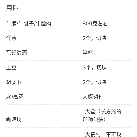
用料
牛腩/牛腱子/牛脸肉
800克左右
洋葱
2个，切块
烹饪清酒
半杯
土豆
3个，切块
胡萝卜
2个，切块
水/高汤
大概5杯
1大盒（长方形的
咖喱块
那种包装）
1大瓷勺，不可缺