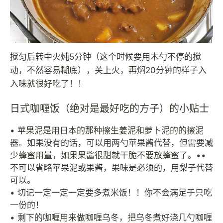
搅匀后转中火炖5分钟（这个时候要用木勺不停的搅
动，不然容易糊底），关上火，再焖20分钟的样子入
入味就很好吃了！！
日式咖喱饭（绝对是最好吃的方子）的小贴士
• 苹果泥是用日本的那种擦生姜泥和萝卜泥的的擦泥
器。如果没有的话，可以用两勺苹果酱代替，但需要减
少蜂蜜用量，如果果酱很甜就干脆不要放蜂蜜了。••
不可以省略苹果泥或果酱，果味是必须的，用梨子代替
可以。
• 切记一定一定一定要多煮米饭！！你不会满足于只吃
一份的！
• 剩下的咖喱用来做咖喱乌冬，把乌冬煮好浇几勺咖喱