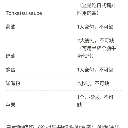
（这是吃日式猪排
Tonkatsu sauce
时用的酱）
酱油
1大瓷勺，不可缺
2大瓷勺，不可缺
（可用半杯全脂牛
奶油
奶代替）
蜂蜜
1大瓷勺，不可缺
咖喱粉
2小勺，不可缺
1个，擦泥，不可
苹果
缺
日式咖喱饭（绝对是最好吃的方子）的做法步