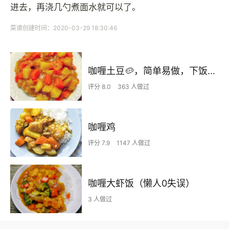
进去，再浇几勺煮面水就可以了。
菜谱创建时间：2020-03-29 18:30:46
咖喱土豆🥔，简单易做，下饭神器🍚
评分 8.0
363 人做过
咖喱鸡
评分 7.9
1147 人做过
咖喱大虾饭（懒人0失误）
3 人做过