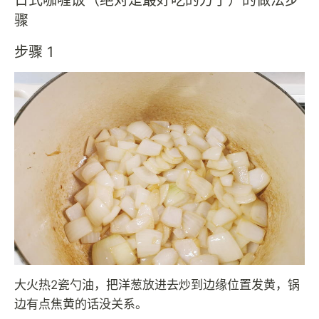
骤
步骤 1
大火热2瓷勺油，把洋葱放进去炒到边缘位置发黄，锅
边有点焦黄的话没关系。