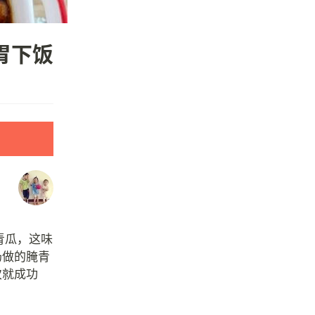
胃下饭
青瓜，这味
奶做的腌青
次就成功