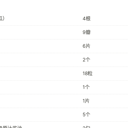
瓜）
4根
9瓣
6片
2个
18粒
1个
1片
5个