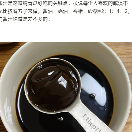
酱汁是这道腌青瓜好吃的关键点。虽说每个人喜欢的咸淡不
配比按着方子来做，酱油：蚝油：香醋：砂糖=2：1：4：2
的酱汁味道是差不多的。