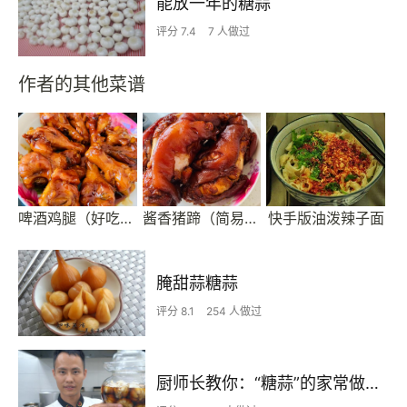
能放一年的糖蒜
评分 7.4
7 人做过
作者的其他菜谱
啤酒鸡腿（好吃简单的硬菜）
酱香猪蹄（简易家常版）
快手版油泼辣子面
腌甜蒜糖蒜
评分 8.1
254 人做过
厨师长教你：“糖蒜”的家常做法，开胃解暑味道很赞，先收藏起来