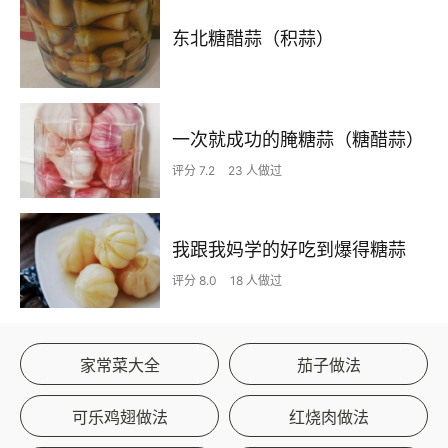
东北糖醋蒜（积蒜）
一次就成功的腌糖蒜（糖醋蒜）
评分 7.2
23 人做过
我跟我妈学的好吃到爆得糖蒜
评分 8.0
18 人做过
家常菜大全
茄子做法
可乐鸡翅做法
红烧肉做法