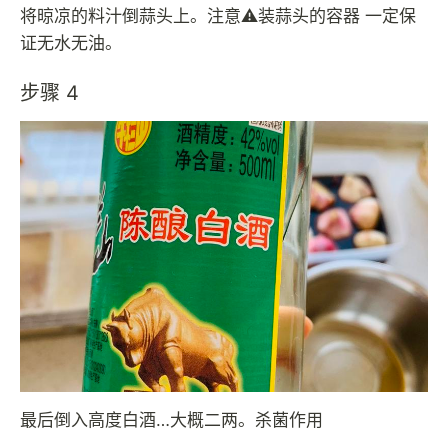
将晾凉的料汁倒蒜头上。注意⚠️装蒜头的容器 一定保
证无水无油。
步骤 4
最后倒入高度白酒…大概二两。杀菌作用