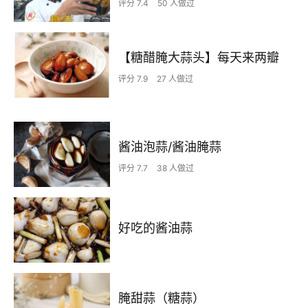
评分 7.4
50 人做过
【糖醋腌大蒜头】每天来两瓣
评分 7.9
27 人做过
酱油泡蒜/酱油腌蒜
评分 7.7
38 人做过
好吃的酱油蒜
腌甜蒜（糖蒜）