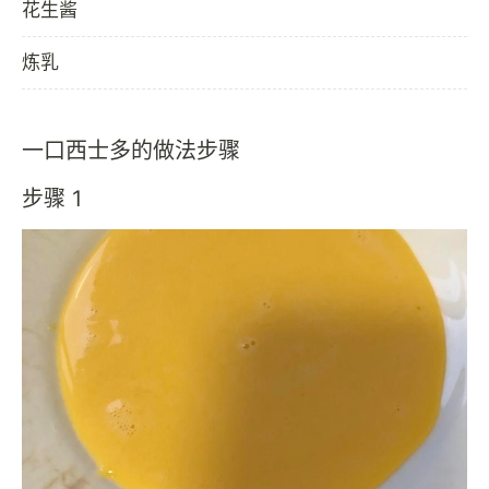
花生酱
炼乳
一口西士多的做法步骤
步骤 1