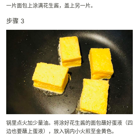
一片面包上涂满花生酱，盖上另一片。
步骤 3
锅里点火加少量油。将涂好花生酱的面包蘸好蛋液（四
边也要蘸上蛋液），放入锅内小火煎至金黄色。