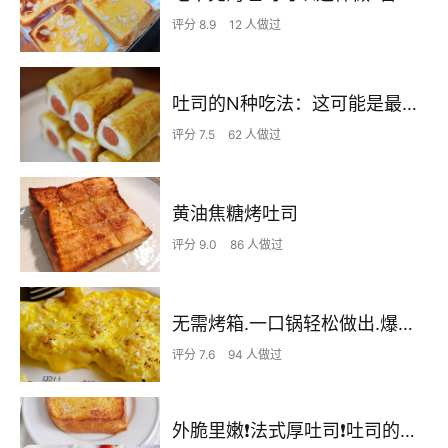
评分 8.9
12 人做过
吐司的N种吃法：这可能是最简单的那一种（火腿吐司卷）
评分 7.5
62 人做过
黄油焦糖烤吐司
评分 9.0
86 人做过
无需烤箱.一口锅轻松做出.爆酱芝士鸡蛋饼🌮
评分 7.6
94 人做过
外脆里嫩❗️法式厚吐司❗️吐司的神仙吃法