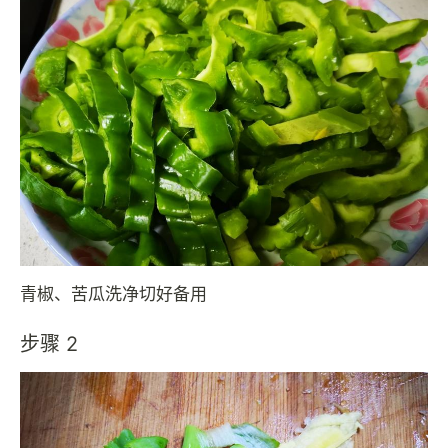
青椒、苦瓜洗净切好备用
步骤 2