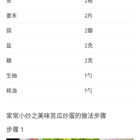
葱
2根
姜末
2片
蒜
2瓣
盐
2克
糖
2克
生抽
1勺
蚝油
1勺
家常小炒之美味苦瓜炒蛋的做法步骤
步骤 1