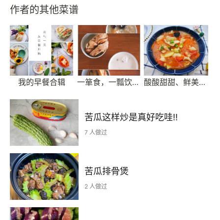
作者的其他菜谱
我的早餐合辑
一箪食，一瓢饮～家庭早餐记录～
酸酸甜甜、鲜美滑嫩的番茄巴沙鱼柳
苦瓜这样炒是真好吃哇‼️
7 人做过
苦瓜排骨煲
2 人做过