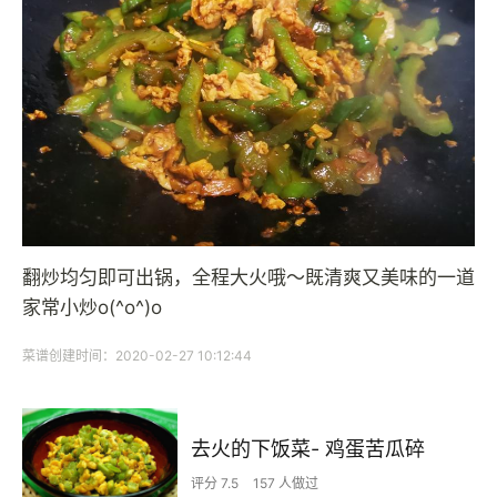
翻炒均匀即可出锅，全程大火哦～既清爽又美味的一道
家常小炒o(^o^)o
菜谱创建时间：2020-02-27 10:12:44
去火的下饭菜- 鸡蛋苦瓜碎
评分 7.5
157 人做过