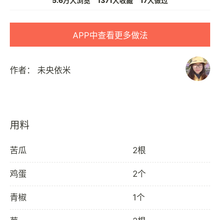
5.6万人浏览
1371人收藏
17人做过
APP中查看更多做法
作者：
未央依米
用料
苦瓜
2根
鸡蛋
2个
青椒
1个