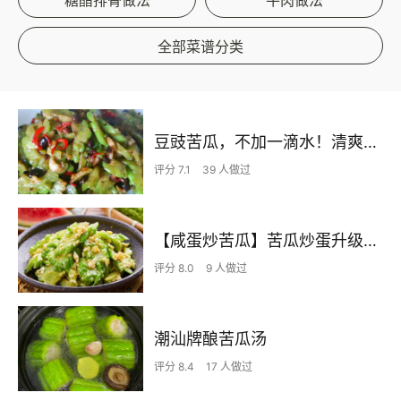
糖醋排骨做法
牛肉做法
全部菜谱分类
豆豉苦瓜，不加一滴水！清爽有味~
评分 7.1
39 人做过
【咸蛋炒苦瓜】苦瓜炒蛋升级版，滋味浓更下饭！
评分 8.0
9 人做过
潮汕牌酿苦瓜汤
评分 8.4
17 人做过