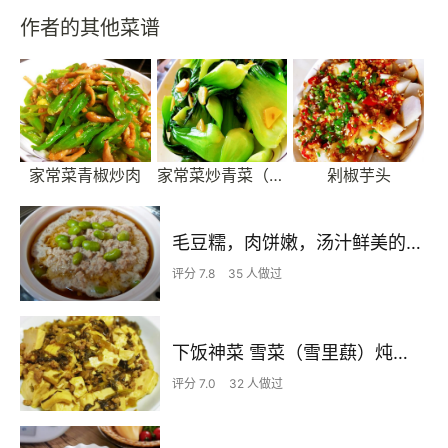
作者的其他菜谱
家常菜青椒炒肉
家常菜炒青菜（上海青）
剁椒芋头
毛豆糯，肉饼嫩，汤汁鲜美的毛豆蒸肉饼
评分 7.8
35 人做过
下饭神菜 雪菜（雪里蕻）炖豆腐 专治夏季没食欲
评分 7.0
32 人做过