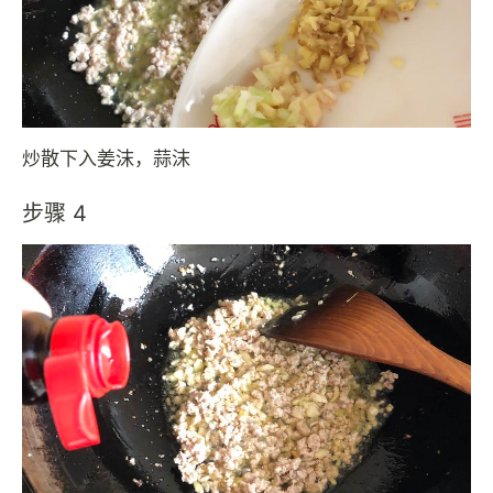
炒散下入姜沫，蒜沫
步骤 4