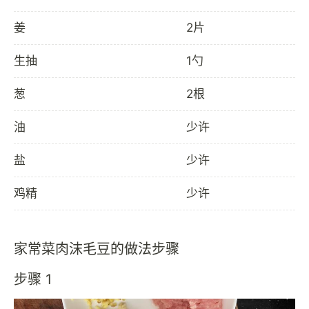
姜
2片
生抽
1勺
葱
2根
油
少许
盐
少许
鸡精
少许
家常菜肉沫毛豆的做法步骤
步骤 1