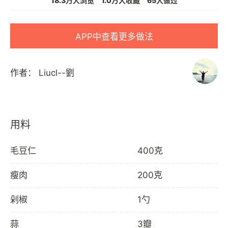
18.3万人浏览
1.0万人收藏
65人做过
APP中查看更多做法
作者：
Liucl--劉
用料
毛豆仁
400克
瘦肉
200克
剁椒
1勺
蒜
3瓣