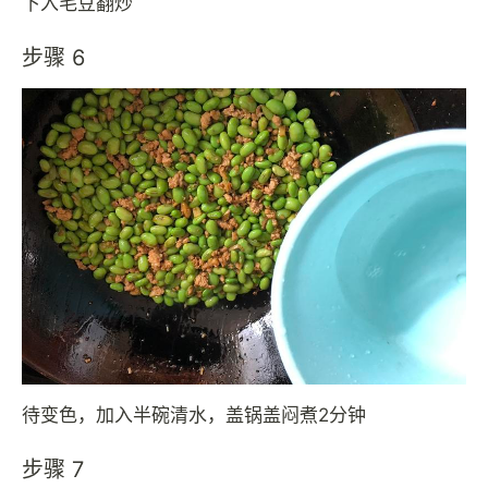
下入毛豆翻炒
步骤 6
待变色，加入半碗清水，盖锅盖闷煮2分钟
步骤 7