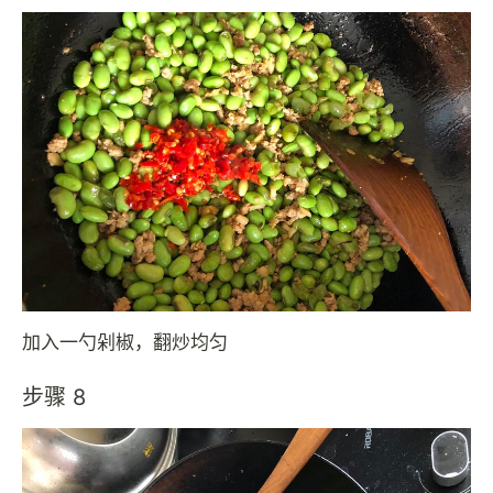
加入一勺剁椒，翻炒均匀
步骤 8