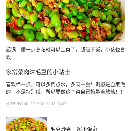
起锅，撒一点葱花就可以上桌了，超级下饭。小孩也喜
欢
家常菜肉沫毛豆的小贴士
喜欢绵一点，可以多倒点水，多闷一会！剁椒是自家做
的，不是特别咸，所以要做这个菜自己掂量着放盐！！
菜谱创建时间：2019-10-24 13:00:46
毛豆炒香干超下饭👍