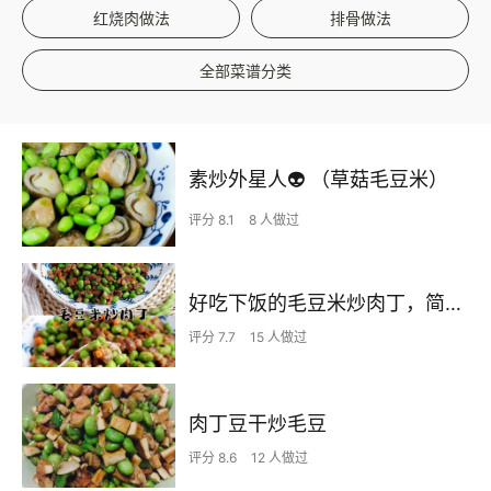
红烧肉做法
排骨做法
全部菜谱分类
素炒外星人👽 （草菇毛豆米）
评分 8.1
8 人做过
好吃下饭的毛豆米炒肉丁，简单美味家常菜
评分 7.7
15 人做过
肉丁豆干炒毛豆
评分 8.6
12 人做过