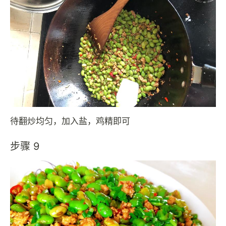
待翻炒均匀，加入盐，鸡精即可
步骤 9