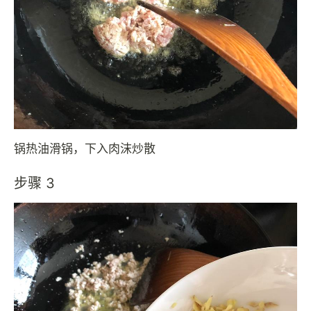
锅热油滑锅，下入肉沫炒散
步骤 3