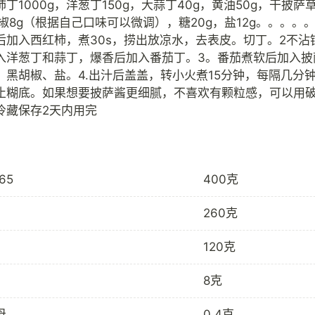
丁1000g，洋葱丁150g，大蒜丁40g，黄油50g，干披萨
椒8g（根据自己口味可以微调），糖20g，盐12g。。。。。
后加入西红柿，煮30s，捞出放凉水，去表皮。切丁。2不沾
入洋葱丁和蒜丁，爆香后加入番茄丁。3。番茄煮软后加入披
，黑胡椒、盐。4.出汁后盖盖，转小火煮15分钟，每隔几分
止糊底。如果想要披萨酱更细腻，不喜欢有颗粒感，可以用
65
400克
260克
120克
8克
母
0.4克