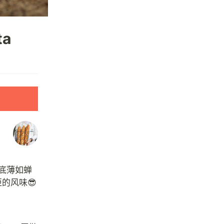
ta
饼底薄如蝉
的风味😎