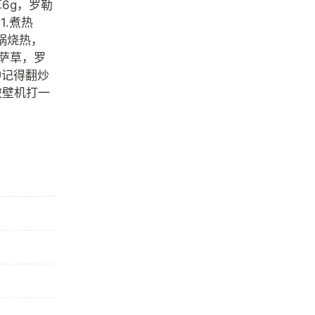
草6g，罗勒
1.煮热
锅烧热，
萨草，罗
钟记得翻炒
破壁机打一