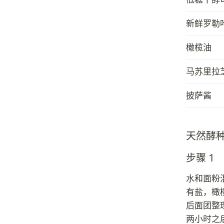
新鲜罗勒
橄榄油
马苏里拉
披萨酱
天然酵种 
步骤 1
水和面粉
有盐，橄
后面团整
两小时之