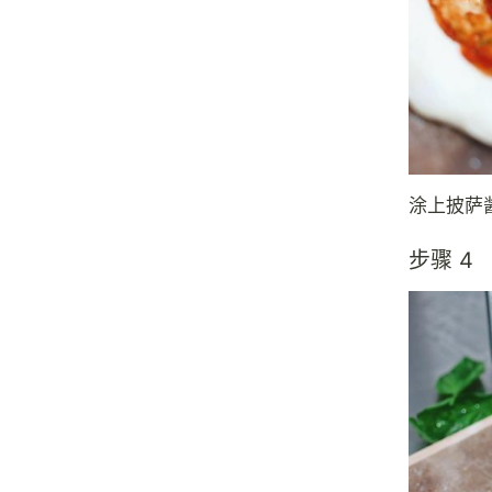
涂上披萨
步骤 4