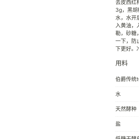
去皮西红柿
3g，黑胡
水，水开
入黄油，
勒，砂糖
一下，防
用料
伯爵传统t
水
天然酵种
盐
低糖干酵