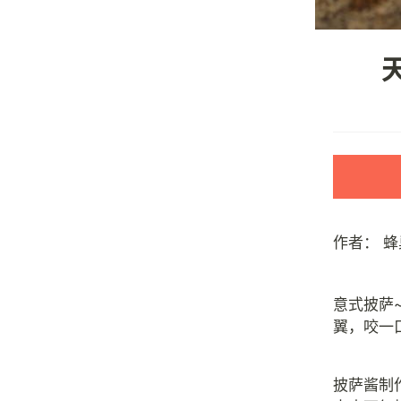
天
作者：
蜂
意式披萨~
翼，咬一
披萨酱制