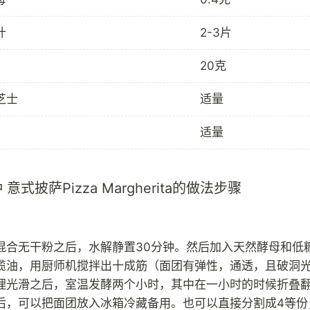
叶
2-3片
20克
芝士
适量
适量
意式披萨Pizza Margherita的做法步骤
混合无干粉之后，水解静置30分钟。然后加入天然酵母和低
榄油，用厨师机搅拌出十成筋（面团有弹性，通透，且破洞光
理光滑之后，室温发酵两个小时，其中在一小时的时候折叠
后，可以把面团放入冰箱冷藏备用。也可以直接分割成4等份