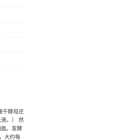
糖干酵母还
滑。） 然
翻面。发酵
，大约每