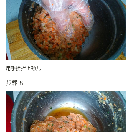
用手搅拌上劲儿
步骤 8