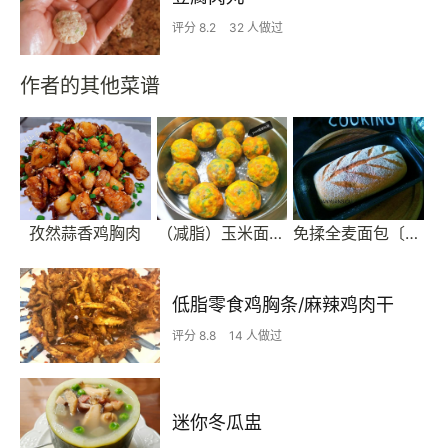
评分 8.2
32 人做过
作者的其他菜谱
孜然蒜香鸡胸肉
（减脂）玉米面菜团子
免揉全麦面包〔无糖无油〕
低脂零食鸡胸条/麻辣鸡肉干
评分 8.8
14 人做过
迷你冬瓜盅