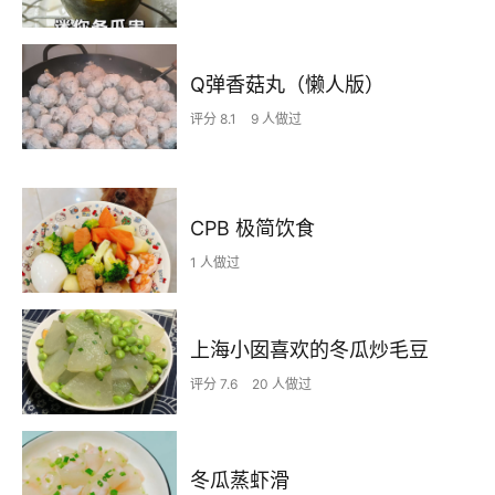
Q弹香菇丸（懒人版）
评分 8.1
9 人做过
CPB 极简饮食
1 人做过
上海小囡喜欢的冬瓜炒毛豆
评分 7.6
20 人做过
冬瓜蒸虾滑