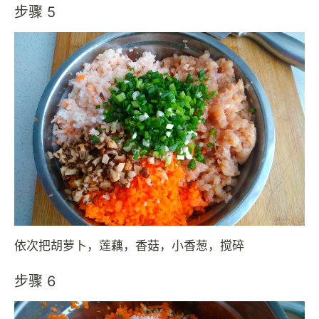
步骤 5
依次把胡萝卜，莲藕，香菇，小香葱，搅碎
步骤 6