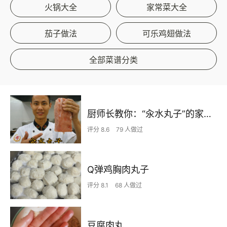
火锅大全
家常菜大全
茄子做法
可乐鸡翅做法
全部菜谱分类
厨师长教你：“汆水丸子”的家常做法，营养丰富，很适合老人孩子
评分 8.6
79 人做过
Q弹鸡胸肉丸子
评分 8.1
68 人做过
豆腐肉丸