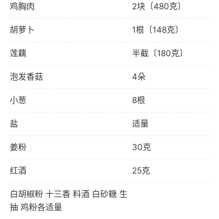
鸡胸肉
2块〔480克〕
胡萝卜
1根〔148克〕
莲藕
半截〔180克〕
泡发香菇
4朵
小葱
8根
盐
适量
姜粉
30克
红酒
25克
白胡椒粉 十三香 料酒 白砂糖 生
抽 鸡粉各适量