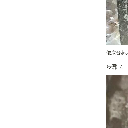
依次叠起
步骤 4