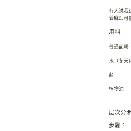
有人说我
用料
普通面粉
水（冬天
盐
植物油
层次分
步骤 1