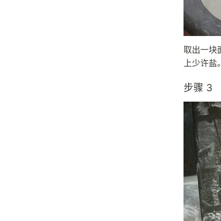
取出一块
上少许盐
步骤 3