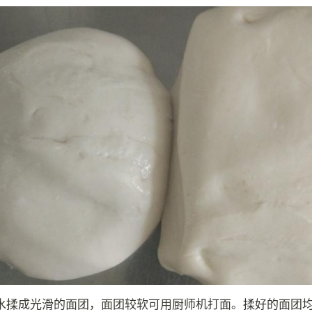
水揉成光滑的面团，面团较软可用厨师机打面。揉好的面团