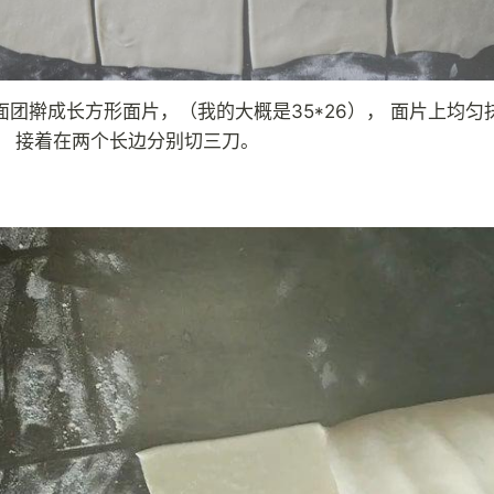
面团擀成长方形面片，（我的大概是35*26）， 面片上均匀
。 接着在两个长边分别切三刀。