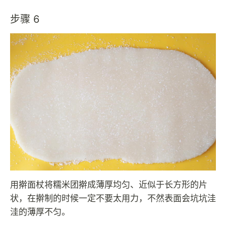
步骤 6
用擀面杖将糯米团擀成薄厚均匀、近似于长方形的片
状，在擀制的时候一定不要太用力，不然表面会坑坑洼
洼的薄厚不匀。