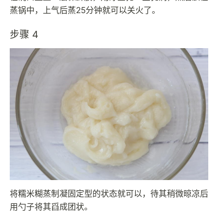
蒸锅中，上气后蒸25分钟就可以关火了。
步骤 4
将糯米糊蒸制凝固定型的状态就可以，待其稍微晾凉后
用勺子将其舀成团状。