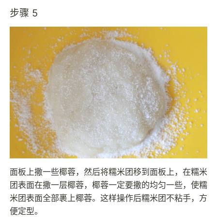
步骤 5
面板上撒一些椰蓉，然后将糯米团移到面板上，在糯米
团表面在撒一层椰蓉，椰蓉一定要撒的均匀一些，使糯
米团表面全部裹上椰蓉。这样操作后糯米团不粘手，方
便定型。