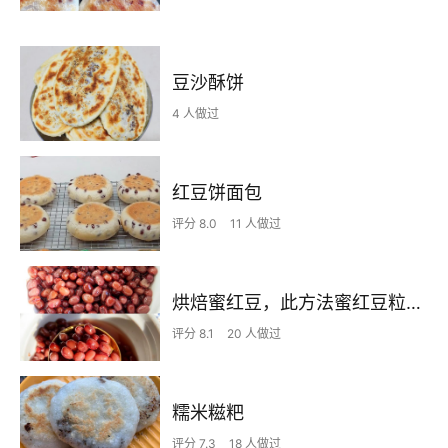
豆沙酥饼
4 人做过
红豆饼面包
评分 8.0
11 人做过
烘焙蜜红豆，此方法蜜红豆粒粒分明，不碎不烂
评分 8.1
20 人做过
糯米糍粑
评分 7.3
18 人做过