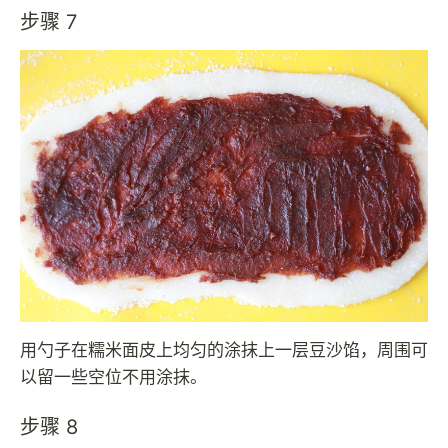
步骤 7
用勺子在糯米面皮上均匀的涂抹上一层豆沙馅，周围可
以留一些空位不用涂抹。
步骤 8