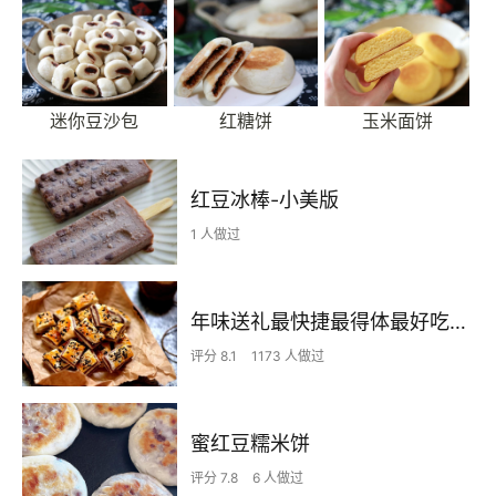
迷你豆沙包
红糖饼
玉米面饼
红豆冰棒-小美版
1 人做过
年味送礼最快捷最得体最好吃的红豆小酥～没有之一！
评分 8.1
1173 人做过
蜜红豆糯米饼
评分 7.8
6 人做过