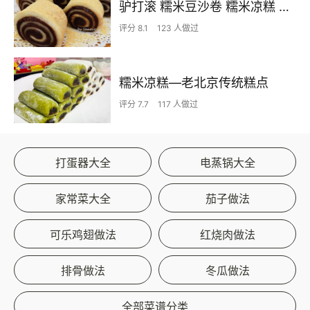
驴打滚 糯米豆沙卷 糯米凉糕 快手小吃 附细节视频详解
评分 8.1
123 人做过
糯米凉糕—老北京传统糕点
评分 7.7
117 人做过
打蛋器大全
电蒸锅大全
家常菜大全
茄子做法
可乐鸡翅做法
红烧肉做法
排骨做法
冬瓜做法
全部菜谱分类