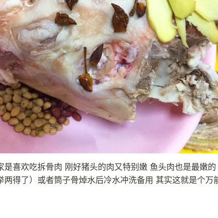
家是喜欢吃拆骨肉 刚好猪头的肉又特别嫩 鱼头肉也是最嫩的 
举两得了）或者筒子骨焯水后冷水冲洗备用 其实这就是个万