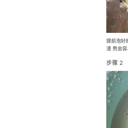
提前泡好
渣 熬会容
步骤 2