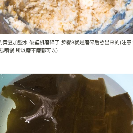
的黄豆加些水 破壁机磨碎了 步骤8就是磨碎后熬出来的(注意
易喷锅 所以磨不磨都可以)