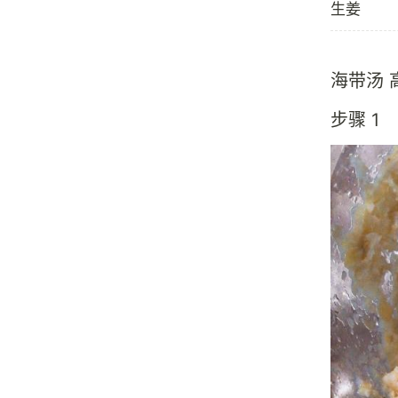
生姜
海带汤 
步骤 1