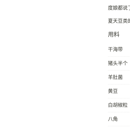
度娘都说
用料
干海带
猪头半个
羊肚菌
黄豆
白胡椒粒
八角