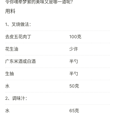
用料
1、叉烧做法：
去皮五花肉丁
100克
花生油
少许
广东米酒或白酒
半勺
生抽
半勺
水
50克
2、调味汁：
水
65克