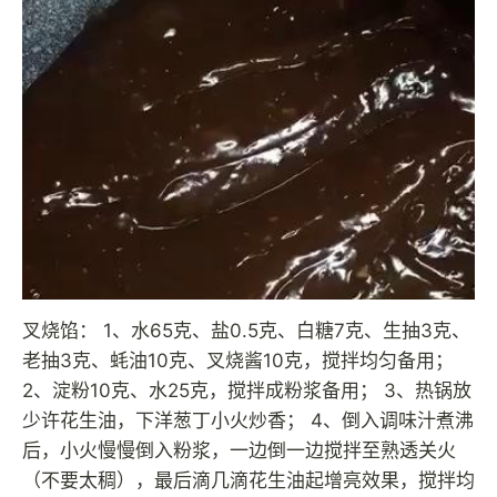
叉烧馅： 1、水65克、盐0.5克、白糖7克、生抽3克、
老抽3克、蚝油10克、叉烧酱10克，搅拌均匀备用；
2、淀粉10克、水25克，搅拌成粉浆备用； 3、热锅放
少许花生油，下洋葱丁小火炒香； 4、倒入调味汁煮沸
后，小火慢慢倒入粉浆，一边倒一边搅拌至熟透关火
（不要太稠），最后滴几滴花生油起增亮效果，搅拌均