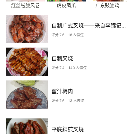
红丝绒旋风卷
虎皮凤爪
广东豉油鸡
自制广式叉烧——来自李锦记的官方菜谱秘制叉烧（烤箱制作）
评分 7.6
18 人做过
自制叉烧
评分 7.4
140 人做过
蜜汁梅肉
评分 7.6
13 人做过
平底鍋煎叉燒