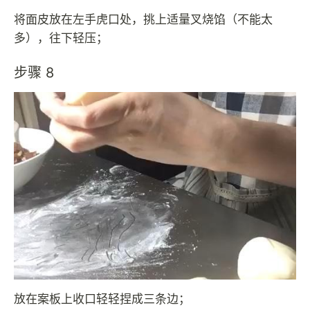
将面皮放在左手虎口处，挑上适量叉烧馅（不能太
多），往下轻压；
步骤 8
放在案板上收口轻轻捏成三条边；