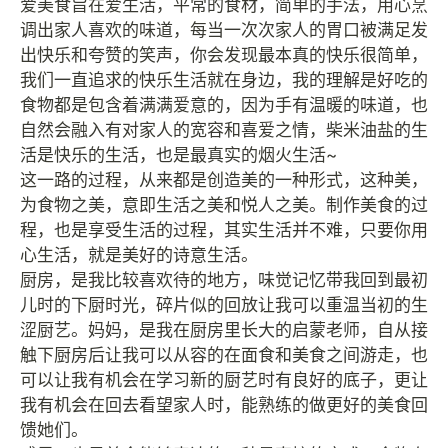
爱美食旨在爱生活，平常的食材，简单的手法，用心烹
调出家人喜欢的味道，每当一次次家人的胃口被满足发
出快乐和夸赞的笑声，你会发现最本真的快乐很简单，
我们一直追求的快乐生活就在身边，我的理解是好吃的
食物都是包含着满满爱意的，因为手有温暖的味道，也
自然会融入有对家人的宽容和喜爱之情，柴米油盐的生
活是快乐的生活，也是最真实的烟火生活~
这一路的过程，从来都是创造美的一种形式，这种美，
为食物之美，意即生活之美和悦人之美。制作美食的过
程，也是享受生活的过程，其实生活并不难，只要你用
心生活，就是美好的诗意生活。
厨房，是我比较喜欢待的地方，味觉记忆带我回到最初
儿时的下厨时光，碎片似的回放让我可以重温当初的生
涩厨艺。妈妈，是我在厨房里长大的启蒙老师，自从接
触下厨房后让我可以从容的在面食和美食之间游走，也
可以让我有机会在学习新的厨艺时有良好的底子，更让
我有机会在回去看望家人时，能熟练的做更好的美食回
馈她们。