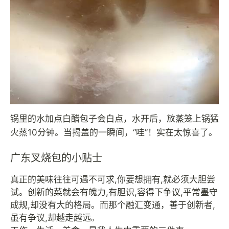
锅里的水加点白醋包子会白点，水开后，放蒸笼上锅猛
火蒸10分钟。当揭盖的一瞬间，“哇”！实在太惊喜了。
广东叉烧包的小贴士
真正的美味往往可遇不可求,你要想拥有,就必须大胆尝
试。创新的菜就会有魄力,有胆识,容得下争议,平常墨守
成规,却没有大的格局。而那个融汇变通，善于创新者,
虽有争议,却越走越远。