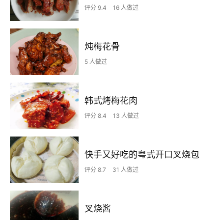
评分 9.4
16 人做过
炖梅花骨
5 人做过
韩式烤梅花肉
评分 8.4
13 人做过
快手又好吃的粤式开口叉烧包
评分 8.7
31 人做过
叉烧酱