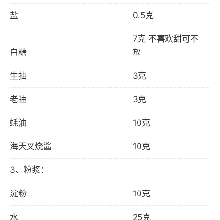
盐
0.5克
7克 不喜欢甜可不
白糖
放
生抽
3克
老抽
3克
蚝油
10克
海天叉烧酱
10克
3、粉浆：
淀粉
10克
水
25克