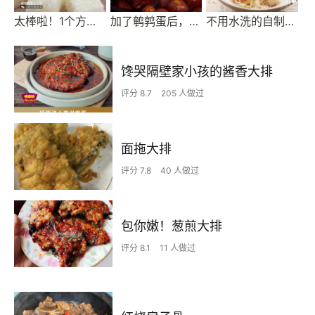
太棒啦！1个方子，做出2道口味一流的甜品！——椰奶小方&炸鲜奶
加了鹌鹑蛋后，这盘红烧肉，美味的逆天啦——鹌鹑蛋烧肉（孔瑶食谱）
不用水洗的自制凉皮，零失败
馋哭隔壁家小孩的酱香大排
评分 8.7
205 人做过
面拖大排
评分 7.8
40 人做过
包你嫩！葱煎大排
评分 8.1
11 人做过