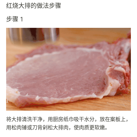
红烧大排的做法步骤
步骤 1
将大排清洗干净，用厨房纸巾吸干水分，放在案板上，
用松肉锤或刀背剁松大排肉，使肉质更软嫩。