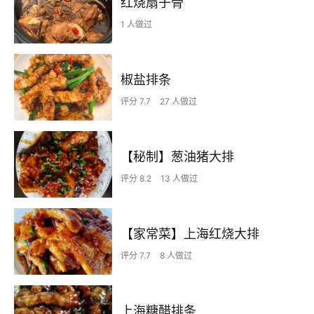
红烧扇子骨
1 人做过
椒盐排条
评分 7.7
27 人做过
【秘制】葱油猪大排
评分 8.2
13 人做过
【家常菜】上海红烧大排
评分 7.7
8 人做过
上海糖醋排条