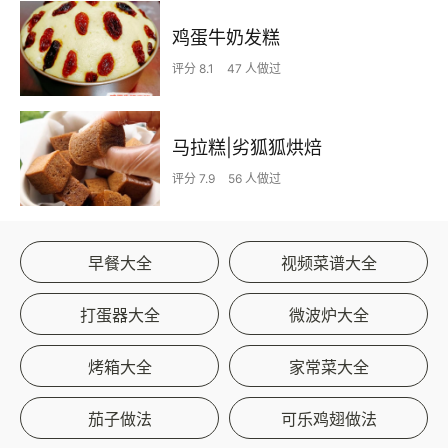
鸡蛋牛奶发糕
评分 8.1
47 人做过
马拉糕|劣狐狐烘焙
评分 7.9
56 人做过
早餐大全
视频菜谱大全
打蛋器大全
微波炉大全
烤箱大全
家常菜大全
茄子做法
可乐鸡翅做法