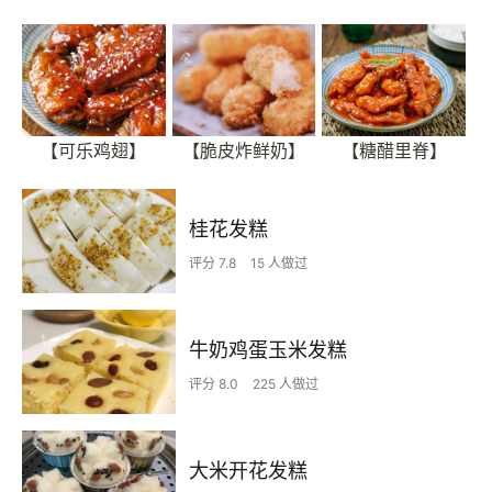
【可乐鸡翅】
【脆皮炸鲜奶】
【糖醋里脊】
桂花发糕
评分 7.8
15 人做过
牛奶鸡蛋玉米发糕
评分 8.0
225 人做过
大米开花发糕