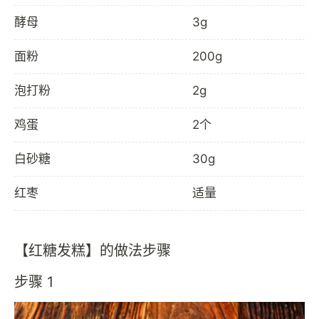
酵母
3g
面粉
200g
泡打粉
2g
鸡蛋
2个
白砂糖
30g
红枣
适量
【红糖发糕】的做法步骤
步骤 1