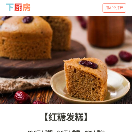
用APP打开
【红糖发糕】