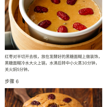
红枣对半切开去核，放在发酵好的黑糖面糊上做装饰，
黑糖面糊冷水大火上锅，水沸后转中小火蒸30分钟，
关火焖5分钟。
步骤 6