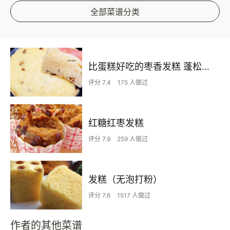
全部菜谱分类
比蛋糕好吃的枣香发糕 蓬松煊软 新手零失败 附细节视频详解
评分 7.4
175 人做过
红糖红枣发糕
评分 7.9
259 人做过
发糕（无泡打粉）
评分 7.6
1517 人做过
作者的其他菜谱