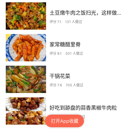
土豆燉牛肉之饭扫光，这样做也太香了吧，还没出锅已是浓香四溢了
评分 7.1
131 人做过
家常糖醋里脊
评分 8.1
301 人做过
干锅花菜
评分 7.6
705 人做过
好吃到舔盘的蒜香黑椒牛肉粒
评分 7.6
1630 人做过
打开App收藏