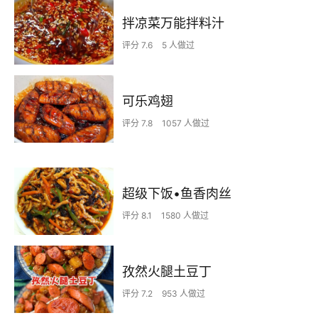
拌凉菜万能拌料汁
评分 7.6
5 人做过
可乐鸡翅
评分 7.8
1057 人做过
超级下饭•鱼香肉丝
评分 8.1
1580 人做过
孜然火腿土豆丁
评分 7.2
953 人做过