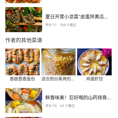
夏日开胃小凉菜“皮蛋拌黄瓜🥒”开胃减脂
评分 7.7
539 人做过
作者的其他菜谱
香肠葱香面包
适合煎炒蒸烤的蒜蓉酱
鸡蛋虾饺
鲜香味美！巨好喝的山药排骨汤！！
评分 7.8
43 人做过