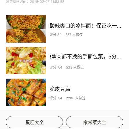
菜谱创建时间：2018-02-17 21:53:58
酸辣爽口的凉拌面！保证吃一次就上瘾
评分 8.1
867 人做过
❗拿肉都不换的手撕包菜，5分钟快手家常菜🔥
评分 7.4
533 人做过
脆皮豆腐
评分 7.4
2208 人做过
蛋糕大全
家常菜大全