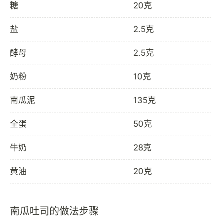
糖
20克
盐
2.5克
酵母
2.5克
奶粉
10克
南瓜泥
135克
全蛋
50克
牛奶
28克
黄油
20克
南瓜吐司的做法步骤