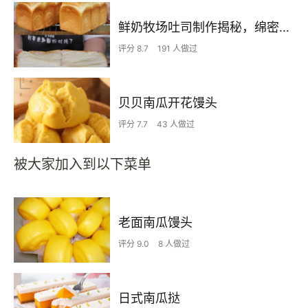
鲜奶牧场吐司制作揭秘，绵密的吐司谁不爱啊
评分 8.7
191 人做过
贝贝南瓜开花馒头
评分 7.7
43 人做过
被大家加入到以下菜单
老面南瓜馒头
评分 9.0
8 人做过
日式南瓜挞