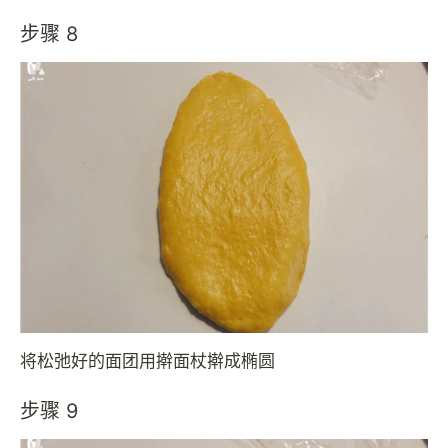
步骤 8
将松弛好的面团用擀面杖擀成椭圆
步骤 9