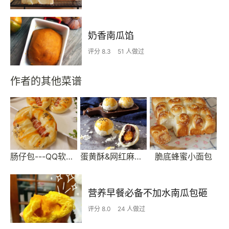
奶香南瓜馅
评分 8.3
51 人做过
作者的其他菜谱
肠仔包---QQ软软的早餐包
蛋黄酥&网红麻薯蛋黄酥---半圆天地盖包装调整方
脆底蜂蜜小面包
营养早餐必备不加水南瓜包砸
评分 8.0
24 人做过