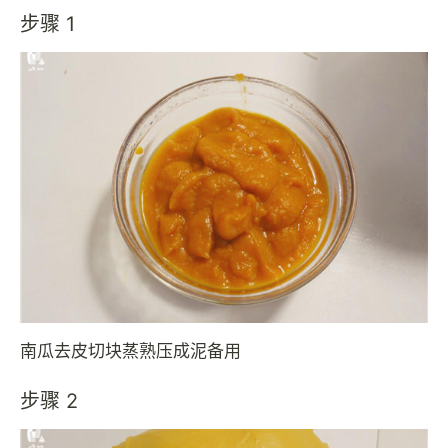
步骤 1
南瓜去皮切块蒸熟压成泥备用
步骤 2