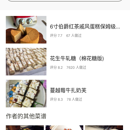
6寸伯爵红茶戚风蛋糕保姆级教程！
评分 7.7
67 人做过
花生牛轧糖（棉花糖版)
评分 8.2
7620 人做过
蔓越莓牛扎奶芙
评分 8.3
78 人做过
作者的其他菜谱