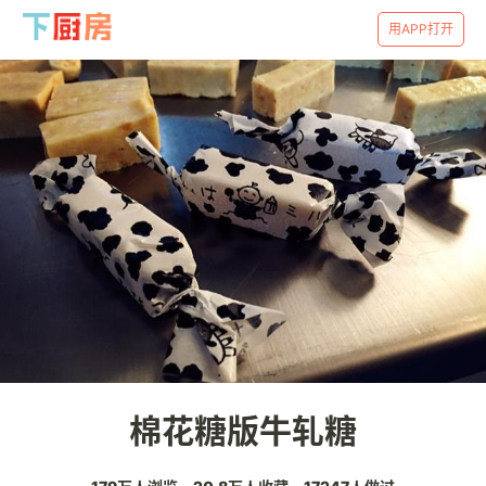
用APP打开
棉花糖版牛轧糖