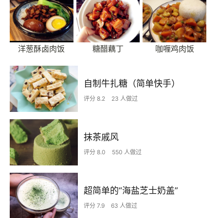
洋葱酥卤肉饭
糖醋藕丁
咖喱鸡肉饭
自制牛扎糖（简单快手）
评分 8.2
23 人做过
抹茶戚风
评分 8.0
550 人做过
超简单的“海盐芝士奶盖”
评分 7.9
63 人做过