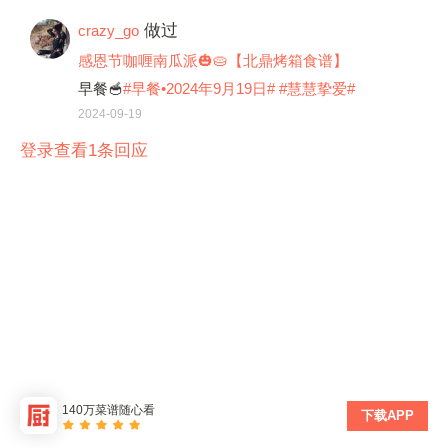
做过
crazy_go
感恩节咖喱南瓜派🎃🥧【北鼎烤箱食谱】
早餐🥣
#早餐•2024年9月19日#
#慧慧挚爱#
2024-09-19
登录查看1条回应
140万菜谱随心看
下载APP