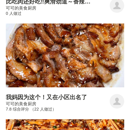
比吃肉还好吃‼️爽滑劲道～香辣又开胃
可可的美食厨房
0 人做过
我妈因为这个！又在小区出名了
可可的美食厨房
7.8 综合评分 （
22
人做过）