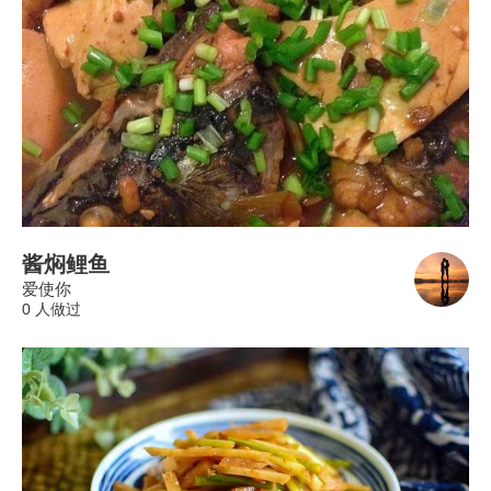
酱焖鲤鱼
爱使你
0 人做过