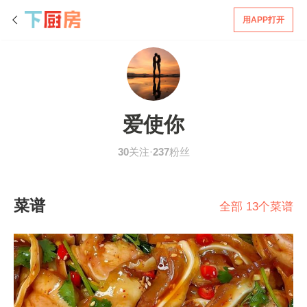
用APP打开
爱使你
30
关注·
237
粉丝
菜谱
全部 13个菜谱