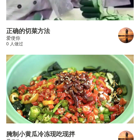
正确的切菜方法
爱使你
0 人做过
腌制小黄瓜冷冻现吃现拌