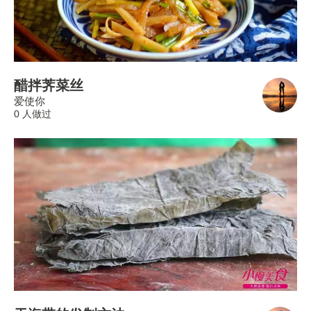
醋拌荠菜丝
爱使你
0 人做过