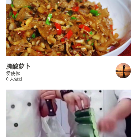
腌酸萝卜
爱使你
0 人做过