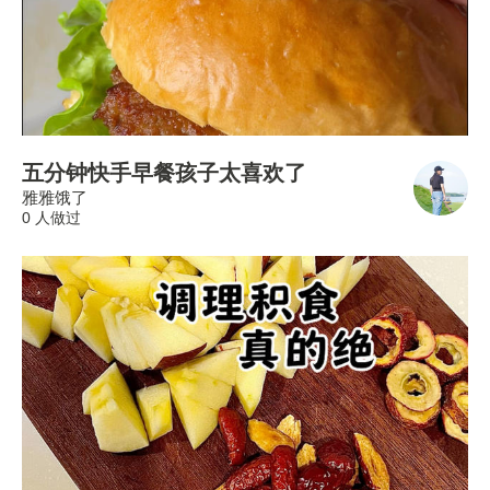
五分钟快手早餐孩子太喜欢了
雅雅饿了
0 人做过