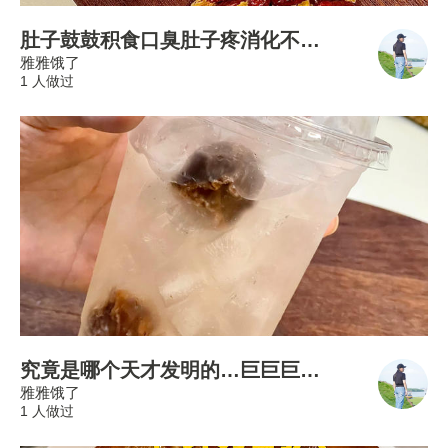
肚子鼓鼓积食口臭肚子疼消化不好喝三四天
雅雅饿了
1 人做过
究竟是哪个天才发明的…巨巨巨好喝！！！
雅雅饿了
1 人做过