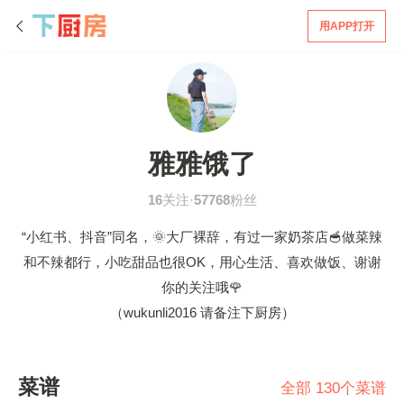
用APP打开
雅雅饿了
16
关注·
57768
粉丝
“小红书、抖音”同名，🌞大厂裸辞，有过一家奶茶店🥣做菜辣
和不辣都行，小吃甜品也很OK，用心生活、喜欢做饭、谢谢
你的关注哦🌹
（wukunli2016 请备注下厨房）
菜谱
全部 130个菜谱