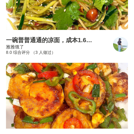
一碗普普通通的凉面，成本1.6💰清爽解腻又好吃！
雅雅饿了
8.0 综合评分 （
3
人做过）