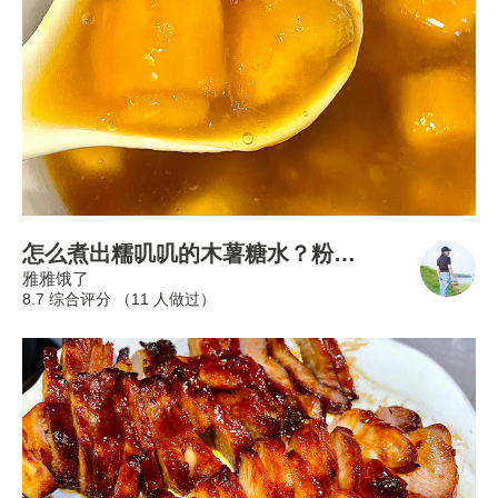
怎么煮出糯叽叽的木薯糖水？粉糯香甜，好好吃🤤
雅雅饿了
8.7 综合评分 （
11
人做过）