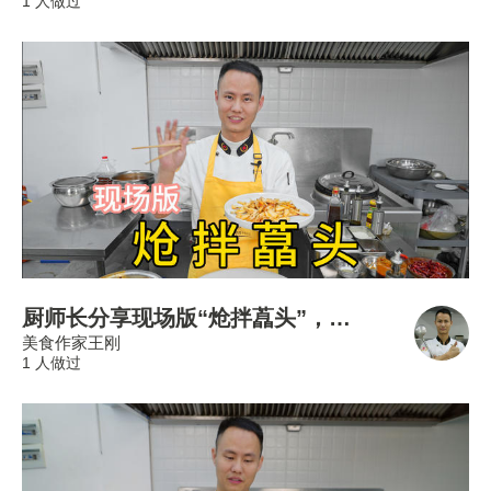
1 人做过
厨师长分享现场版“炝拌藠头”，香辣开胃，解腻佳品
美食作家王刚
1 人做过