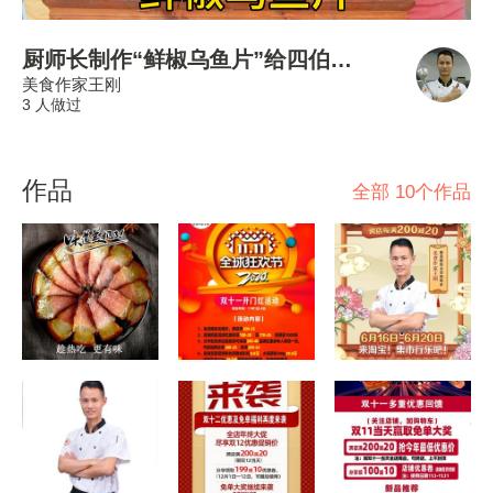
厨师长制作“鲜椒乌鱼片”给四伯尝鲜，被认证非常好吃！
美食作家王刚
3 人做过
作品
全部 10个作品