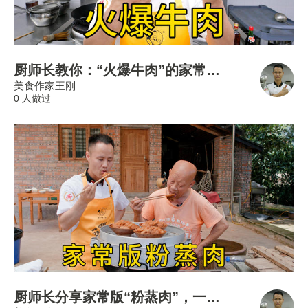
厨师长教你：“火爆牛肉”的家常做法，滑嫩可口，鲜辣够味
美食作家王刚
0 人做过
厨师长分享家常版“粉蒸肉”，一碗粉蒸肉，藏着地道家乡味