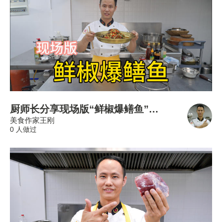
厨师长分享现场版“鲜椒爆鳝鱼”，一锅成菜，鲜辣够味
美食作家王刚
0 人做过