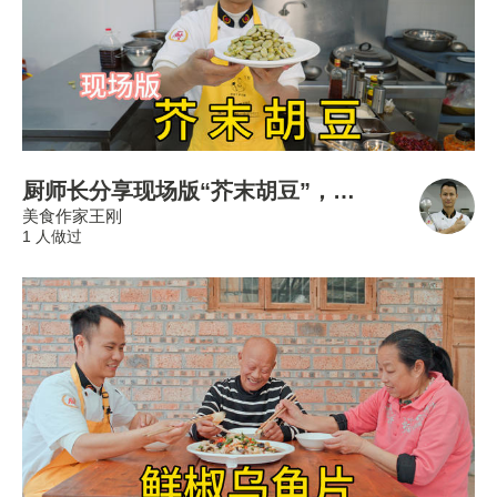
厨师长分享现场版“芥末胡豆”，早春开胃解腻小凉菜，软糯扒味
美食作家王刚
1 人做过