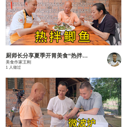
厨师长分享夏季开胃美食“热拌鲫鱼”，四伯密夸真的好吃！
美食作家王刚
1 人做过