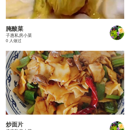
腌酸菜
子惠私房小菜
0 人做过
炒面片