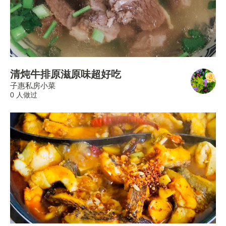
清炖牛排原滋原味超好吃
子惠私房小菜
0 人做过