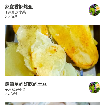
家庭香辣烤鱼
子惠私房小菜
0 人做过
最简单的好吃的土豆
子惠私房小菜
0 人做过