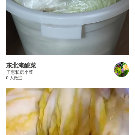
东北淹酸菜
子惠私房小菜
0 人做过