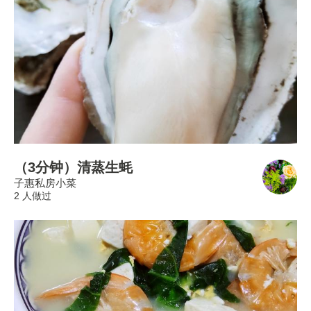
（3分钟）清蒸生蚝
子惠私房小菜
2 人做过