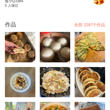
饭小Q1984
0 人做过
作品
全部 2297个作品