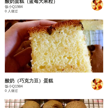
酸奶蛋糕（蓝莓大果粒）
饭小Q1984
0 人做过
酸奶（巧克力豆）蛋糕
饭小Q1984
0 人做过