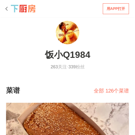
用APP打开
饭小Q1984
263
关注·
339
粉丝
菜谱
全部 126个菜谱