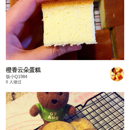
橙香云朵蛋糕
饭小Q1984
0 人做过