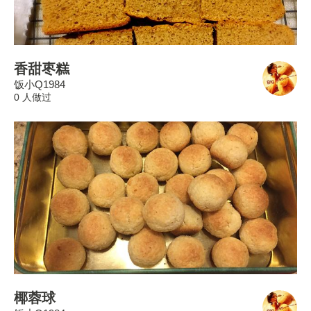
香甜枣糕
饭小Q1984
0 人做过
椰蓉球