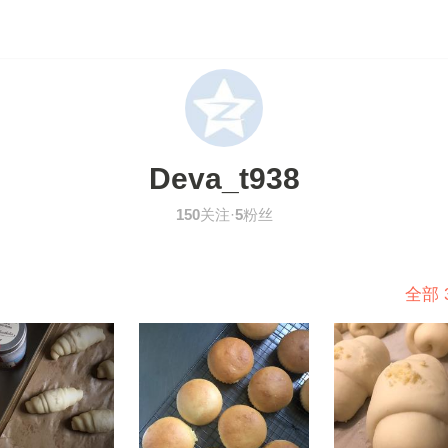
Deva_t938
150
关注·
5
粉丝
全部 